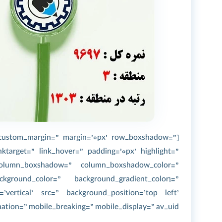
=” custom_margin=” margin=’0px’ row_boxshadow=”
target=” link_hover=” padding=’0px’ highlight=”
 column_boxshadow=” column_boxshadow_color=”
kground_color=” background_gradient_color1=”
=’vertical’ src=” background_position=’top left’
tion=” mobile_breaking=” mobile_display=” av_uid=”]