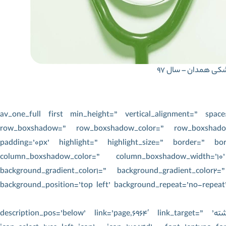
شکی همدان – سال ۹۷
[/av_one_full][av_one_full first min_height=” vertical_alignment=
row_boxshadow=” row_boxshadow_color=” row_boxshadow_
padding=’0px’ highlight=” highlight_size=” border=” bo
column_boxshadow_color=” column_boxshadow_width=’10
background_gradient_color1=” background_gradient_color2=”
background_position=’top left’ background_repeat=’no-repeat
[av_button_big label=’تخمین رتبه و انتخاب رشته’ description_pos=’below’ link=’page,6964′ link_target=”