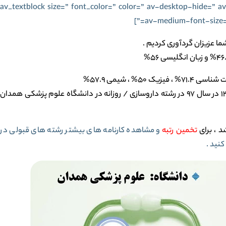
[av_textblock size=” font_color=” color=” av-desktop-hide=”
av-medium-font-size=” 
شما عزیزان گردآوری کردیم .
با نمره کل 9697 و سهمیه منطقه 3 و با رتبه در سهمیه 1303 در سال 97 در رشته داروسازی / روزانه در دانشگاه علوم پزشکی همدان
د ،
برای
تخمین رتبه
و مشاهده کارنامه های بیشتر رشته های قبولی در
کنید .