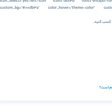
icon_select=’yes-left-icon’ icon=’ue84d’ font=’entypo-f
custom_bg=’#00db3a’ color_hover=’theme-color’ cust
ا کسب کنید.
هم است؟