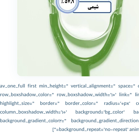
[av_one_full first min_height=” vertical_alignment=” space
row_boxshadow_color=” row_boxshadow_width=’10’ link=” link
highlight_size=” border=” border_color=” radius=’0px’
column_boxshadow_width=’10’ background=’bg_color’ bac
background_gradient_color2=” background_gradient_direction
background_repeat=’no-repeat’ anima