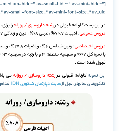
 av-medium-hide=” av-small-hide=” av-mini-hide=”
av-small-font-size=” av-mini-font-size=” av_uid=”]
در این پست کارنامه قبولی در
رشته داروسازی / روزانه
را برای 
دروس عمومی
:
ادبیات 70.7% ، عربی 68% ، دین و زندگی 46.7% و زبان انگلیسی 56%
دروس اختصاصی
:
زمین شناسی 4% ، ریاضیات 27.8% ، زیست شناسی 71.4% ، فیزیک 50% ، شیمی 57.9%
قبول شده است .
این نمونه
کارنامه قبولی در
رشته داروسازی
/ روزانه
می باش
کنکورهای سالهای قبل از
سایت دپارتمان کنکوری IDN
اقدام 