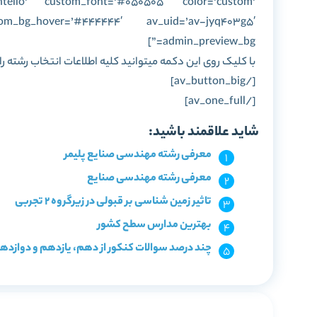
ontello’ custom_font=’#050505′ color=’custom’
om_bg_hover=’#444444′ av_uid=’av-jyq403g5′
admin_preview_bg=”]
با کلیک روی این دکمه میتوانید کلیه اطلاعات انتخاب رشته ر
[/av_button_big]
[/av_one_full]
شاید علاقمند باشید:
معرفی رشته مهندسی صنایع پلیمر
معرفی رشته مهندسی صنایع
تاثیر زمین شناسی بر قبولی در زیرگروه 2 تجربی
بهترین مدارس سطح کشور
چند درصد سوالات کنکور از دهم، یازدهم و دوازد