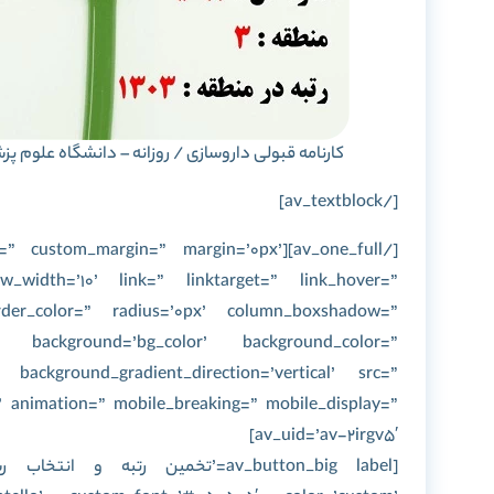
کارنامه قبولی داروسازی / روزانه – دانشگاه علوم پز
[/av_textblock]
” space=” custom_margin=” margin=’0px’
width=’10’ link=” linktarget=” link_hover=”
rder_color=” radius=’0px’ column_boxshadow=”
’ background=’bg_color’ background_color=”
 background_gradient_direction=’vertical’ src=”
’ animation=” mobile_breaking=” mobile_display=”
av_uid=’av-2irgv5′]