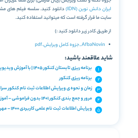
جزوه نکته و تست ویرایش (زیان فارسی) برای شما عزیزان آ
ایران دانش نوین (IDN)
دانلود کنید. سلسه فیلم های مش
سایت ما قرار گرفته است که میتوانید استفاده کنید.
از طریق کادر زیر دانلود کنید :)
AfbaNovin_جزوه کامل ویرایش.pdf
شاید علاقمند باشید:
برنامه ریزی تابستان کنکور 1405 | با آموزش ویدیویی و آزمون!
برنامه ریزی کنکور
زمان و نحوه ی ویرایش اطلاعات ثبت نام کنکور سراسری
مرور و جمع بندی کنکور 1401 بدون فراموشی – آموزش رایگان 1+9 ابزار بینظیر مرور
ویرایش اطلاعات ثبت نام علمی کاربردی 1400 – مهر و بهمن