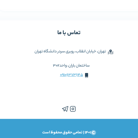
تماس با ما
تهران، خیابان انقلاب، روبری سردر دانشگاه تهران
ساختمان باران، واحد302
09106373645
1401 | تمامی حقوق محفوظ است