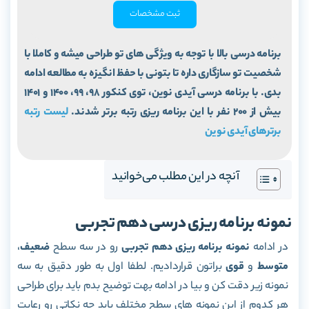
ثبت مشخصات
برنامه درسی بالا با توجه به ویژگی های تو طراحی میشه و کاملا با
شخصیت تو سازگاری داره تا بتونی با حفظ انگیزه به مطالعه ادامه
بدی. با برنامه درسی آیدی نوین، توی کنکور 98، 99، 1400 و 1401
بیش از 200 نفر با این برنامه ریزی رتبه برتر شدند.
لیست رتبه
برترهای آیدی نوین
آنچه در این مطلب می‌خوانید
نمونه برنامه ریزی درسی دهم تجربی
در ادامه
نمونه برنامه ریزی دهم تجربی
رو در سه سطح
ضعیف
،
متوسط
و
قوی
براتون قراردادیم. لطفا اول به طور دقیق به سه
نمونه زیر دقت کن و بیا در ادامه بهت توضیح بدم باید برای طراحی
هر کدوم از این نمونه های سطح مختلف باید چه نکاتی رو رعایت