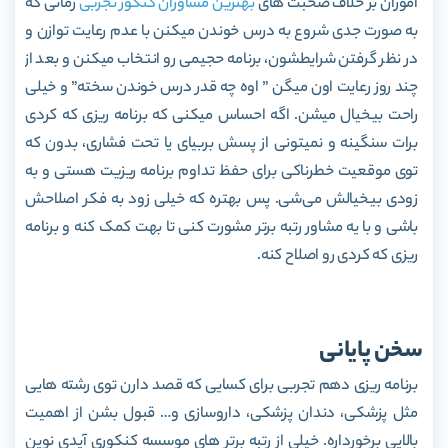
آموزان بر خلاف صحبت های
بهترین مشاوران کنکور تجربی
زمانی که
به صورت جدی شروع به درس خوندن میکنن با عدم رعایت توازن و
در نظر گرفتن شرایطشون، برنامه حجیمی رو انتخاب میکنن و بعد از
چند روز رعایت اون میگن ” اوه چه قدر درس خوندن سخته” و خیلی
راحت بیخیال میشن. اگه احساس میکنی که برنامه ریزی که کردی
برات سنگینه و نمیتونی از پسش بربیای یا تحت فشاری، بدون که
توی موقعیت خطرناکی برای حفظ تداوم برنامه ریزیت هستی و به
زودی بیخیالش می‌شی. پس بهتره که خیلی زود به فکر اصلاحش
باشی و با یه مشاور رتبه برتر مشورت کنی تا بهت کمک کنه و برنامه
ریزی که کردی رو اصلاح کنه.
سخن پایانی
برنامه ریزی دهم تجربی برای کسایی که قصد دارن توی رشته هایی
مثل پزشکی، دندان پزشکی، داروسازی و… قبول بشن از اهمیت
بالایی برخورداره. خیلی از رتبه برتر های موسسه کنکوری آیدی نوین