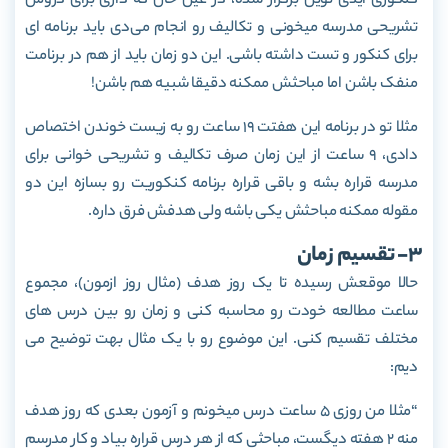
کنکوری آیدی نوین برگزار شده، در عین حال که داری برای دروس
تشریحی مدرسه می­خونی و تکالیف رو انجام می‌­دی باید برنامه ای
برای کنکور و تست داشته باشی. این دو زمان باید از هم در برنامت
منفک باشن اما مباحثش ممکنه دقیقا شبیه هم باشن!
مثلا تو در برنامه این هفتت 19 ساعت رو به زیست خوندن اختصاص
دادی، 9 ساعت از این زمان صرف تکالیف و تشریحی خوانی برای
مدرسه قراره بشه و باقی قراره برنامه کنکوریت رو بسازه این دو
مقوله ممکنه مباحثش یکی باشه ولی هدفش فرق داره.
3- تقسیم زمان
حالا موقعش رسیده تا یک روز هدف (مثال روز ازمون)، مجموع
ساعت مطالعه خودت رو محاسبه کنی و زمان رو بین درس های
مختلف تقسیم کنی. این موضوع رو با یک مثال بهت توضیح می­‌
دیم:
“مثلا من روزی 5 ساعت درس میخونم و آزمون بعدی که روز هدف
منه 2 هفته دیگست، مباحثی که از هر درس قراره بیاد و کار مدرسم