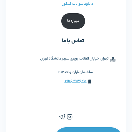
دانلود سوالات کنکور
درباره ما
تماس با ما
تهران، خیابان انقلاب، روبری سردر دانشگاه تهران
ساختمان باران، واحد302
09106373645