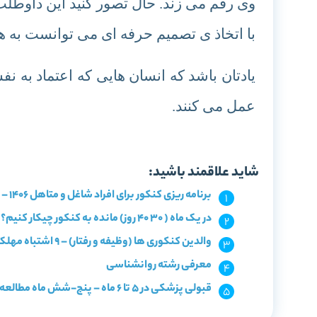
وی رقم می زند. حال تصور کنید این داوطلب
با اتخاذ ی تصمیم حرفه ای می توانست به 
یادتان باشد که انسان هایی که اعتماد به ن
عمل می کنند.
شاید علاقمند باشید:
برنامه ریزی کنکور برای افراد شاغل و متاهل 1406 – درس خواندن با وجود کار و بچه
در یک ماه ( 30 40 روز) مانده به کنکور چیکار کنیم؟ + اصول تست زنی
والدین کنکوری ها (وظیفه و رفتار) – 9 اشتباه مهلک برای تباهی آینده فرزند شما
معرفی رشته روانشناسی
قبولی پزشکی در 5 تا 6 ماه – پنج-شش ماه مطالعه و قبولی دندانپزشکی