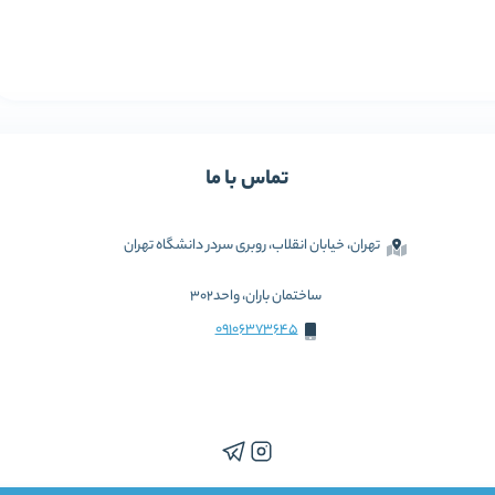
تماس با ما
تهران، خیابان انقلاب، روبری سردر دانشگاه تهران
ساختمان باران، واحد302
09106373645