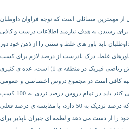
کی از مهمترین مسائلی است که توجه فراوان داوطبان
برای رسیدن به هدف نیازمند اطلاعات درست و کافی
وطلبان باید باور های غلط و سنتی را از ذهن خود دور
ز باورهای غلط، درک نادرست از درصد لازم برای کسب
ی رتبه ی خوب (مثلا 3رقمی در گروه آزمایش ریاضی فیزیک در منطقه ی 1) است، عده ی کثیری
 رتبه کافی است در مجموع دروس اختصاصی و عمومی
درصد متوسط 65 را کسب شود، و فکر می کنند باید در تمام دروس درصد نزدی به 100 کسب
کنند حال آنکه این تصور برای یک داوطلب که درصد نزدیک به 50 دارد، با مقایسه ی درصد فعلی
100 اعتماد به نفس خود را از دست می دهد و لطمه ای جبران ناپذیر برای