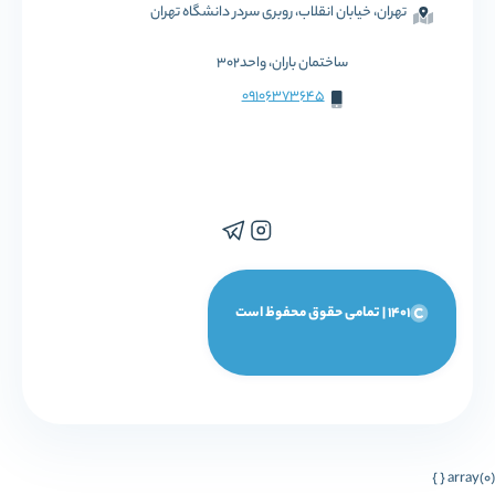
تهران، خیابان انقلاب، روبری سردر دانشگاه تهران
ساختمان باران، واحد302
09106373645
1401 | تمامی حقوق محفوظ است
array(0) { }