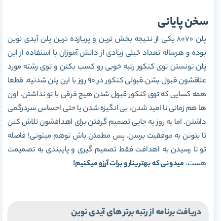
سخن پایانی
پلن 8070 یکی از نتیجه بخش ترین و پربازده ترین پلن آیدی نوین
بوده و هرساله تعداد خیلی زیادی از دانش آموزان با استفاده از این
پلن تونستن توی کنکور رتبه خوبی رو کسب بکنن و توی رشته مورد
علاقشون قبول بشن.قبولی کنکور در 90 روز با این پلن شدنیه. قطعا
همه کسایی که توی کنکور قبول شدن هیچ فرقی با تو نداشتن. اون
ها هم زمانی نا امید شدن، بی انگیزه شدن یا حتی احساس سردرگمی
داشتن. اما یه روز یه جایی تصمیم گرفتن برای اهدافشون تلاش کنن
تا بتونن به موفقیت برسن. پس مطمئن باش توهم میتونی! فاصله
تو تا رسیدن به اهدافت فقط تصمیم گیری و پایبندی به تصمیمت
هست.
میدونی که بهترینارو برات آرزو میکنیم!
در
یافت برنامه از رتبه برتر های آیدی نوین