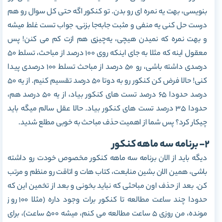
بنویسی، بهت یه نمره ای رو بدن. تو کنکور اگه حتی کل سوال رو هم
درست حل کنی یه منفی و مثبت جابه‌جا بزنی، جواب تست غلط میشه
و بهت نمره که نمیدن هیچی، یه‌چیزی هم ازت کم می کنن! پس
معقول اینه که مثلا به جای اینکه روی 100 درصد از مباحث، تسلط 50
درصدی داشته باشی، رو 50 درصد از مباحث تسلط 100 درصدی پیدا
کنی! حالا فرض کن کنکور رو به دوتا 50 درصد تقسیم کنیم. از یه 50
درصد حدودا 65 درصد تست های کنکور بیاد، از یه 50 درصد هم،
حدودا 35 درصد تست های کنکور بیاد. حالا عقل سالم میگه باید
چیکار کرد؟ پس شما از اهمیت حذف مباحث به خوبی مطلع شدید.
2- برنامه سه ماهه کنکور
دیگه باید از الان برنامه سه ماهه کنکور مخصوص خودت رو داشته
باشی، همین الان بشین منابعت، کتاب هات و اتاقت رو منظم و مرتب
کن. بعد از حذف اون مباحثی که نباید بخونی و بعد از تخمین این که
حدودا چند ساعت مطالعه تا کنکور برات وجود داره (مثلا 100 روز
مونده، من روزی 5 ساعت مطالعه می کنم، میشه 500 ساعت)، برای