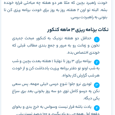
خودت راهبرد بچین که مثلا هر دو هفته چه مباحثی قراره خونده
بشه. البته تو اون 2 هفته، روز به روز برای خودت برنامه ریزی کن تا
بتونی به راهبردت برسی.
نکات برنامه ریزی 3 ماهه کنکور
حداقل دو هفته نزدیک به کنکور، مبحث جدیدی
نخون و زمانت رو به مرور و جمع بندی مطالب قبلی که
خوندی اختصاص بده.
برنامه برای 3 روز تا نهایتا 1 هفته بعدت بچین و شب
به شب اونو تو دفتر برنامه ریزیت یادداشت کن و از خودت
هر شب گزارش کار بخواه.
لودری نرو جلو! تنوع درسی خیلی مهمه. پس سعی
نکن یه درسو کامل توی دو سه روز بخونی بعد بری سراغ
یکی دیگه.
یادت باشه قرار نیست وسواس به خرج بدی و بخوای
دفعه اول همه چی رو یاد بگیری و 100 درصد تست بزنی.