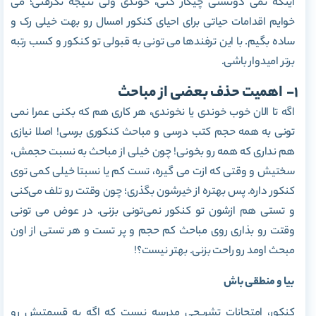
اینکه نمی دونستی چیکار کنی، خوندی ولی نتیجه نگرفتی؛ می
خوایم اقدامات حیاتی برای احیای کنکور امسال رو بهت خیلی رک و
ساده بگیم. با این ترفندها می تونی به قبولی تو کنکور و کسب رتبه
برتر امیدوار باشی.
1- اهمیت حذف بعضی از مباحث
اگه تا الان خوب خوندی یا نخوندی، هر کاری هم که بکنی عمرا نمی
تونی به همه حجم کتب درسی و مباحث کنکوری برسی! اصلا نیازی
هم نداری که همه رو بخونی! چون خیلی از مباحث به نسبت حجمش،
سختیش و وقتی که ازت می گیره، تست کم یا نسبتا خیلی کمی توی
کنکور داره. پس بهتره از خیرشون بگذری؛ چون وقتت رو تلف می‌کنی
و تستی هم ازشون تو کنکور نمی‌تونی بزنی. در عوض می تونی
وقتت رو بذاری روی مباحث کم حجم و پر تست و هر تستی از اون
مبحث اومد رو راحت بزنی. بهتر نیست؟!
بیا و منطقی باش
کنکور، امتحانات تشریحی مدرسه نیست که اگه یه قسمتیش رو