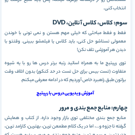
مشکلاتش رو از درسنامه برطرف میکنه. پس باید منبع درست رو
انتخاب کنی.
سوم: کلاس، کلاس آنلاین، DVD
فقط و فقط مباحثی که خیلی مهم هستن و نمی تونی با خوندن
معمولی تستاشو حل کنی، باید کلاس یا فیلمشو ببینی. وقتتو با
دیدن هر آموزشی تلف نکن!
توی رپیتیچ ما به همراه اساتید رتبه برتر درس ها رو با یه شیوه
متفاوت (تست بیس برای حل تست در حد کنکور) بدون اتلاف وقت
براتون طبق راهبرد خاص آوردیم که در ادامه معرفی میکنم.
آموزش ویدیویی دروس با رپیتیچ
چهارم: منابع جمع بندی و مرور
منابع جمع بندی مختلفی توی بازار وجود داره. از کتاب و همایش
گرفته تا جزوه و…، اما در یک کلام مطمعن ترین، بهترین، کارامد ترین،