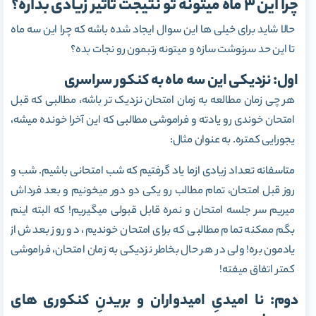
چرا این 3 ماه میتونه تو نتیجت تاثیر زیادی بذاره؟
حالا شاید برای خیلی ها این سوال ایجاد شده باشه که چرا این سه ماه
تا این حد سرنوشت سازه و میتونه رتبمون رو نجات بده؟
اول: نزدیکی این سه ماه به کنکور سراسری
هر چی زمان مطالعه به زمان امتحان نزدیک تر باشه، مطالبی که قبل
امتحان خوندی رو یادته و فراموشی مطالبی که این آخرا خونده میشه،
یجورایی کمتره. به عنوان مثال:
متاسفانه تعداد زیادی ازما یاد گرفتیم که شب امتحانی باشیم. شب و
روز قبل امتحان، تمام مطالب رو یکی دو دور میخونیم و بعد فرداش
میریم سر جلسه امتحان و نمره قابل قبولی میگیریم! که البته اینم
بگم ممکنه تمام مطالبی که برای امتحان خوندیم، دو روز بعدش از
یادمون بره! ولی در هر حال بخاطر نزدیکی به زمان امتحان، فراموشی
کمتر اتفاق میفته!
دوم: نا امیدیِ امیدواران و بریدنِ کنکوری های