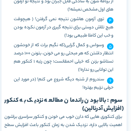
از برنامه شون به سادگی قابل جبران بود و نتیجه تو آزمون
های اول مشخص نمیشه!)
توی آزمون هاشون نتیجه نمی گرفتن! ( هیچوقت
هیچ تلاش درستی برای نتیجه گیری در آزمون نکرده بودن
و خب این کاملا طبیعی بود!)
وسواس و کمال گرایی(که نگیم برات که از خودشون
انتظار داشتن که هر مبحثی رو می خونن، بتونن 100 درصد
تستاشو بزنن که خیلی احمقانست؛ چون رتبه 1 کنکور هم
این توانایی رو نداره!)
سندروم از شنبه دیگه شروع می کنم! (در مورد این
حرفی نزنیم بهتره!
سوم: بالا بودن راندمان مطالعه نزدیک به کنکور
(افزایش آدرنالین)
برای کنکوری هایی که دارن خوب می خونن و کنکور سراسری براشون
اهمیت بالایی داره، نزدیک شدن به زمان کنکور باعث افزایش سطح