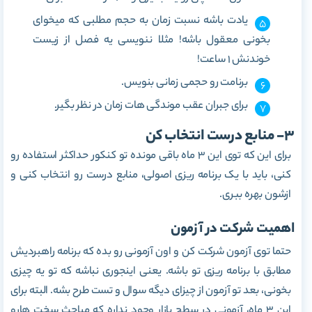
یادت باشه نسبت زمان به حجم مطلبی که میخوای
بخونی معقول باشه! مثلا ننویسی یه فصل از زیست
خوندنش 1 ساعت!
برنامت رو حجمی زمانی بنویس.
برای جبران عقب موندگی هات زمان در نظر بگیر.
3- منابع درست انتخاب کن
برای این که توی این 3 ماه باقی مونده تو کنکور حداکثر استفاده رو
کنی، باید با یک برنامه ریزی اصولی، منابع درست رو انتخاب کنی و
ازشون بهره ببری.
اهمیت شرکت در آزمون
حتما توی آزمون شرکت کن و اون آزمونی رو بده که برنامه راهبردیش
مطابق با برنامه ریزی تو باشه. یعنی اینجوری نباشه که تو یه چیزی
بخونی، بعد تو آزمون از چیزای دیگه سوال و تست طرح بشه. البته برای
این 3 ماه، آزمونی در سطح بازار وجود نداره که مباحث سخت هارو