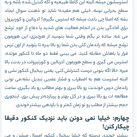
استرسشون میشه.البته این کاملا طبیعیه و اگه کنترل شده باشه و به
سطح بحرانی نرسه، خیلی هم مفیده! شاید تو ذهنت سوال ایجاد
بشه که اصلا چی باعث میشه که استرس بگیرم؟ آدرنالین و کورتیزول
برای آمادگی بدن در انجام فعالیت های شدید یا دفاع از خود ترشح
می شه. ساده تر بگم وقتی شما بترسید از هرچیزی، این هورمون
ترشح میشه که راندمان کلی بدن شما رو بالا ببره تا بتونید از اون ترس
فرار یا باهاش مقابله کنید. می بینی فقط دو ماه تا کنکور مونده،
استرس می گیری و سطح هورمون آدرنالین و کورتیزولت در بدنت بالا
میره. حالا اگه بتونی درست کنترلش کنی، یعنی بیخیال کنکور نشی و
البته استرست هم به اضطراب و فشار عصبی تبدیل نشه،می تونی
راندمان درس خوندنت رو بالا ببری و بهتر مطالب رو یاد بگیری، ساعت
مطالعه ات رو بالا ببری و در کل بهتر و پربازده‌تر پیش بری. اینجوری
حجم بیشتر از مطلب رو تو زمان کمتر و با بازدهی بیشتر خوندی.
چهارم: خیلیا نمی دونن باید نزدیک کنکور دقیقا
چیکار کنن!
پیشتر خوندی درسته که خیلیا بیخیال کنکور امسال میشن و می