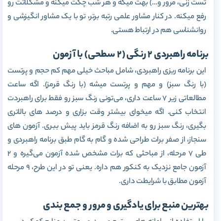
تست زنی، مرور و…) بهت میگه و هر شب چکت میکنه و مشکلاتت رو
رفع میکنه. در کنار مشاور علمی رتبه برتر، تو با یک مشاور انگیزشی و
روانشناسی هم در ارتباط هستی.
برنامه راهبردی 2 رنگی (2 سطحی) با آزمون
این برنامه ریزی راهبردی، شامل مباحث خیلی مهم کم حجم و پرتست
(با رنگ سبز) و مهم و پرتست میشه (با رنگ قرمز). اگه ساعت
مطالعاتی زیر 7 ساعت داری، می‌تونی رنگ سبز رو فقط برای راهبردت
انتخاب کنی. اگه میخوای بیشتر وقت بزاری و درصد های بالاتری
بگیری، رنگ سبز رو به اضافه رنگ قرمز باید پیش ببری. آزمون های
سنجاز، از صفر برات طراحی شده و گام به گام طبق برنامه راهبردی و
طی 7 مرحله، از مباحثی که برات مشخص شده آزمون می‌گیره و 2
آزمون جامع نزدیک به کنکور هم داره. یعنی تو در این طرح، 9 مرحله
آزمون مطابق با شرایطت داری.
بهترین منبع برای یادگیری و مرور و جمع بندی