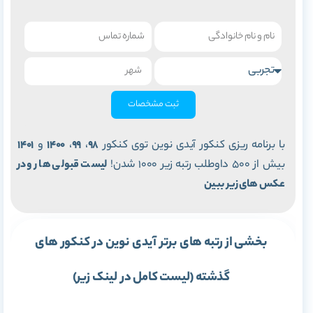
ثبت مشخصات
با برنامه ریزی کنکور آیدی نوین توی کنکور
98
،
99
،
1400
و
1401
بیش از 500 داوطلب رتبه زیر 1000 شدن!
لیست قبولی ها رو در
عکس های زیر ببین
بخشی از رتبه های برتر آیدی نوین در کنکور های
گذشته (لیست کامل در لینک زیر)