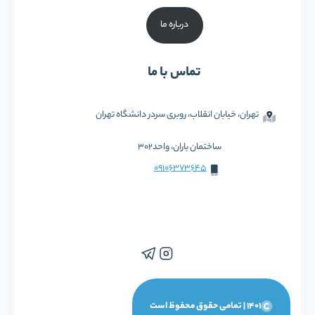
درباره ما
تماس با ما
تهران، خیابان انقلاب، روبری سردر دانشگاه تهران
ساختمان باران، واحد302
09106373645
1401 | تمامی حقوق محفوظ است