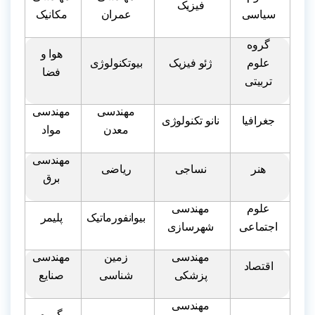
فیزیک
سیاسی
عمران
مکانیک
گروه
هوا و
علوم
ژئو فیزیک
بیوتکنولوژی
فضا
تربیتی
مهندسی
مهندسی
جغرافیا
نانو تکنولوژی
معدن
مواد
مهندسی
هنر
نساجی
ریاضی
برق
علوم
مهندسی
بیوانفورماتیک
پلیمر
اجتماعی
شهرسازی
مهندسی
زمین
مهندسی
اقتصاد
پزشکی
شناسی
صنایع
مهندسی
گروه