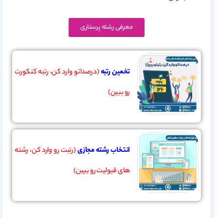
معرفی رشته پرستاری
تخمین رتبه
(درصداتو وارد کن، رتبه کنکورت
رو ببین)
انتخاب رشته مجازی
(رتبت رو وارد کن، رشته
های قبولیت رو ببین)