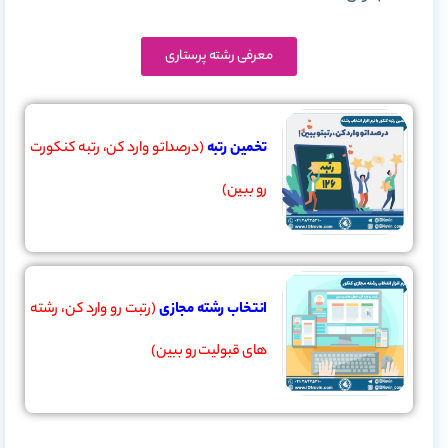
معرفی رشته پرستاری
تخمین رتبه
(درصداتو وارد کن، رتبه کنکورت
رو ببین)
انتخاب رشته مجازی
(رتبت رو وارد کن، رشته
های قبولیت رو ببین)