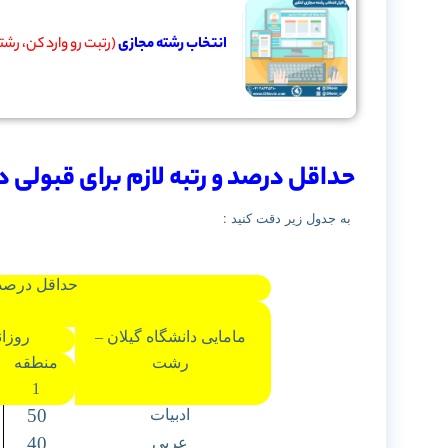
انتخاب رشته مجازی
(رتبت رو وارد کن، رش
حداقل درصد و رتبه لازم برای قبولی 
به جدول زیر دقت کنید :
حداقل درصد 
مامایی دانشگاه گیلان –
روزان
رشت
منطقه
1
50
ادبیات
40
عربی