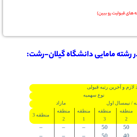
ته های قبولیت رو ببین)
در رشته مامایی دانشگاه گیلان-رشت:
لازم و آخرین رتبه قبولی
نوع سهمیه
ه / نیمسال اول
مازاد
منطقه
منطقه
منطقه
منطقه
منطقه 3
2
1
3
2
–
–
–
50
50
–
–
–
50
40