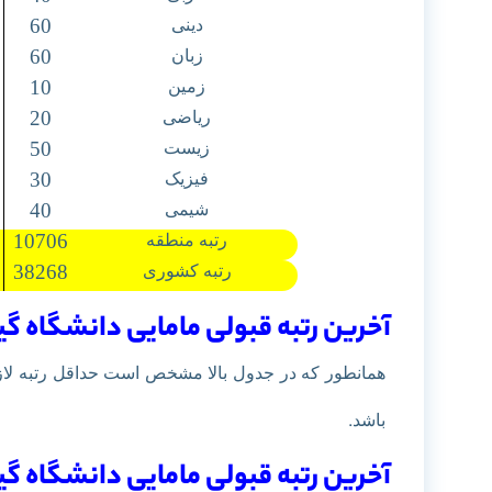
60
دینی
60
زبان
10
زمین
20
ریاضی
50
زیست
30
فیزیک
40
شیمی
10706
رتبه منطقه
38268
رتبه کشوری
آخرین رتبه قبولی مامایی دانشگاه گیل
همانطور که در جدول بالا مشخص است حداقل رتبه لازم
باشد.
آخرین رتبه قبولی مامایی دانشگاه گیل