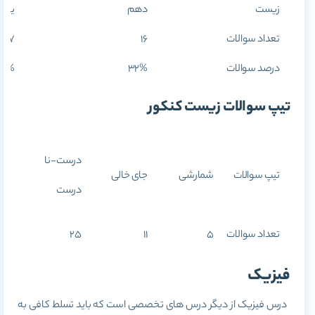
زیست
دهم
یازد
تعداد سوالات
16
17
درصد سوالات
32%
34%
تیپ سوالات زیست کنکور
مقای
درست-نا
تیپ سوالات
شمارشی
جای خالی
(هما
درست
خلاف
تعداد سوالات
5
11
25
3
فیزیک
درس فیزیک از دیگر درس های تخصصی است که باید تسلط کافی به