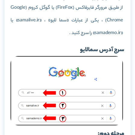
از طریق مرورگر فایرفاکس (FireFox) یا گوگل کروم (Google
Chrome) ، یکی از عبارات «سما لایو» ، «samalive.ir» یا
«samademo.ir» را سرچ کنید .
سرچ آدرس سمالایو
مرحله دوم: