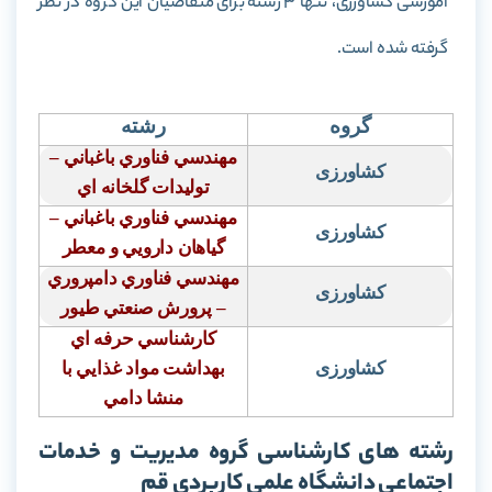
آموزشی کشاورزی، تنها 3 رشته برای متقاضیان این گروه در نظر
گرفته شده است.
گروه
رشته
مهندسي فناوري باغباني –
کشاورزی
توليدات گلخانه اي
مهندسي فناوري باغباني –
کشاورزی
گياهان دارويي و معطر
مهندسي فناوري دامپروري
کشاورزی
– پرورش صنعتي طيور
كارشناسي حرفه اي
کشاورزی
بهداشت مواد غذايي با
منشا دامي
رشته های کارشناسی گروه مدیریت و خدمات
اجتماعی دانشگاه علمی کاربردی قم