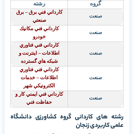
گروه
رشته
كارداني فني برق – برق
صنعت
صنعتي
كارداني فني مكانيك
صنعت
خودرو
كارداني فني فناوري
صنعت
اطلاعات – اينترنت و
شبكه هاي گسترده
كارداني فني فناوري
صنعت
اطلاعات – خدمات
الكترونيكي شهر
كارداني فني ايمني كار و
صنعت
حفاظت فني
رشته های کاردانی گروه کشاورزی دانشگاه
علمی کاربردی زنجان