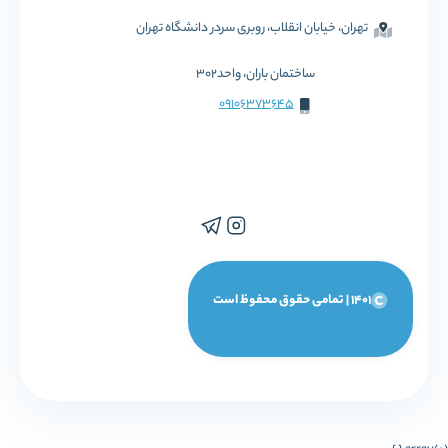
تهران، خیابان انقلاب، روبری سردر دانشگاه تهران
ساختمان باران، واحد302
09106373645
1401 | تمامی حقوق محفوظ است