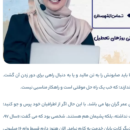
ی بزرگ آقایان 18 ساله است که یا باید صابونش را به تن مالید و یا به دنبال راهی برای دور زدن آن گشت.
ندازند؛ که خب یک راه حل موقتی است و راهکار مناسبی نیست.
مر گران بها می باشد. با این حال اگر از اطرافیان خود پرس و جو کنید؛
هستند کسانی که حتی از این اقدام خود نیز نه تنها رضایت نداشته، بلکه پشیمان هم هستند. شخصی بود که می گفت: «سال 97،
خدمت خود را با 16 میلیون خریدم. یک سفر به خارج رفتم و دیگر کارت پایان خدمت به کارم نیامد. الان هنوز دارم قسط وام 16 میلیونی