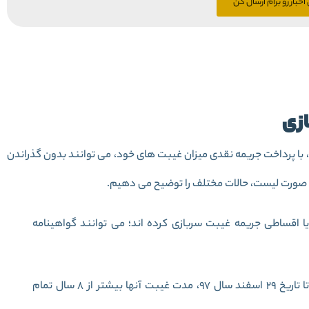
اخبار رو برام ارسال کن
ازی
ن سال 94، مشمولان دارای غیبت بیشتر از 8 سال، با پرداخت جریمه نقدی میزان غیبت های خود، می توانند بدون گذراندن
به صورت لیست، حالات مختلف را توضیح می دهیم.
ا اقساطی جریمه غیبت سربازی کرده اند؛ می توانند گواهینامه
افرادی شامل طرح جریمه غیبت سربازی می شوند که تا تاریخ 29 اسفند سال 97، مدت غیبت آنها بیشتر از 8 سال تمام