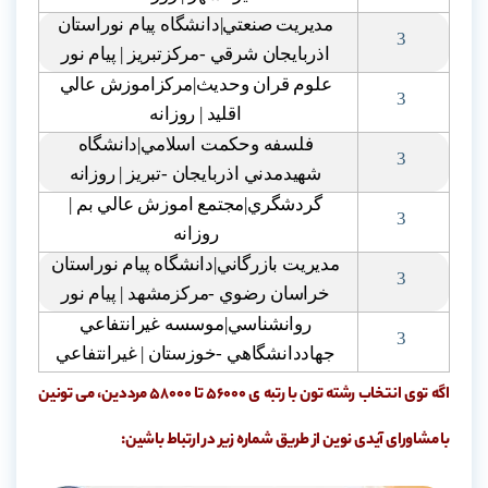
مديريت صنعتي|دانشگاه پيام نوراستان
3
اذربايجان شرقي -مرکزتبريز | پيام نور
علوم قران وحديث|مرکزاموزش عالي
3
اقليد | روزانه
فلسفه وحکمت اسلامي|دانشگاه
3
شهيدمدني اذربايجان -تبريز | روزانه
گردشگري|مجتمع اموزش عالي بم |
3
روزانه
مديريت بازرگاني|دانشگاه پيام نوراستان
3
خراسان رضوي -مرکزمشهد | پيام نور
روانشناسي|موسسه غيرانتفاعي
3
جهاددانشگاهي -خوزستان | غيرانتفاعي
اگه توی انتخاب رشته تون با رتبه ی 56000 تا 58000 مرددین، می تونین
با مشاورای آیدی نوین از طریق شماره زیر در ارتباط باشین: