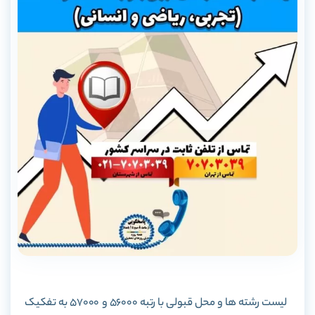
لیست رشته ها و محل قبولی با رتبه 56000 و 57000 به تفکیک