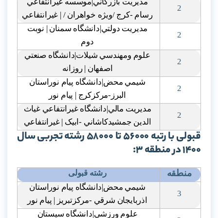
مديريت بازرگاني|موسسه غيرانتفاعي
2
رسام -کرج /ويژه خواهران / | غيرانتفاعي
مديريت دولتي|دانشگاه سمنان | نوبت
2
دوم
علوم ومهندسي شيلات|دانشگاه صنعتي
2
اصفهان | روزانه
شيمي محض|دانشگاه پيام نوراستان
2
البرز-مرکزکرج | پيام نور
مديريت مالي|دانشگاه غيرانتفاعي غياث
2
الدين جمشيدکاشاني -ابيک | غيرانتفاعي
قبولی با رتبه 56000 تا 58000 رشته تجربی سال
1400 در منطقه 3:
منطقه
رشته قبولی
شيمي محض|دانشگاه پيام نوراستان
3
اذربايجان شرقي -مرکزتبريز | پيام نور
علوم ورزشي|دانشگاه سيستان