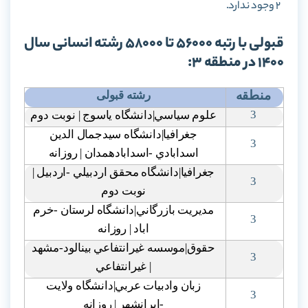
2 وجود ندارد.
قبولی با رتبه 56000 تا 58000 رشته انسانی سال
1400 در منطقه 3:
منطقه
رشته قبولی
3
علوم سياسي|دانشگاه ياسوج | نوبت دوم
جغرافيا|دانشگاه سيدجمال الدين
3
اسدابادي -اسدابادهمدان | روزانه
جغرافيا|دانشگاه محقق اردبيلي -اردبيل |
3
نوبت دوم
مديريت بازرگاني|دانشگاه لرستان -خرم
3
اباد | روزانه
حقوق|موسسه غيرانتفاعي بينالود-مشهد
3
| غيرانتفاعي
زبان وادبيات عربي|دانشگاه ولايت
3
-ايرانشهر | روزانه