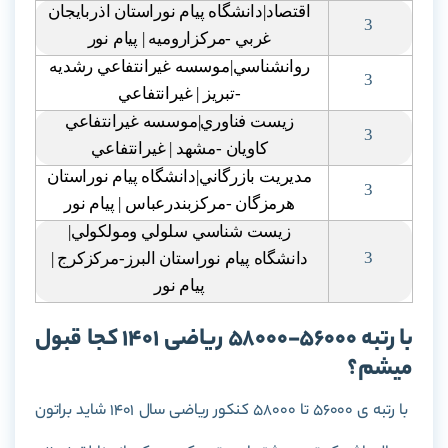
اقتصاد|دانشگاه پيام نوراستان اذربايجان
3
غربي -مرکزاروميه | پيام نور
روانشناسي|موسسه غيرانتفاعي رشديه
3
-تبريز | غيرانتفاعي
زيست فناوري|موسسه غيرانتفاعي
3
کاويان -مشهد | غيرانتفاعي
مديريت بازرگاني|دانشگاه پيام نوراستان
3
هرمزگان -مرکزبندرعباس | پيام نور
زيست شناسي سلولي ومولکولي|
3
دانشگاه پيام نوراستان البرز-مرکزکرج |
پيام نور
با رتبه 56000-58000 ریاضی 1401 کجا قبول
میشم؟
با رتبه ی 56000 تا 58000 کنکور ریاضی سال 1401 شاید براتون