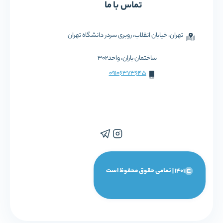
تماس با ما
تهران، خیابان انقلاب، روبری سردر دانشگاه تهران
ساختمان باران، واحد302
09106373645
1401 | تمامی حقوق محفوظ است