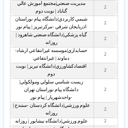
مديريت صنعتي|مجتمع اموزش عالي
2
گناباد | نوبت دوم
شيمي کاربردي|دانشگاه پيام نوراستان
2
اذربايجان شرقي -مرکزتبريز | پيام نور
گياه پزشکي|دانشگاه صنعتي شاهرود |
2
روزانه
حسابداري|موسسه غيرانتفاعي ارشاد-
2
دماوند | غيرانتفاعي
اقتصادکشاورزي|دانشگاه تبريز | نوبت
2
دوم
زيست شناسي سلولي ومولکولي|
2
دانشگاه پيام نوراستان تهران
-واحدشهريار | پيام نور
علوم ورزشي|دانشگاه کردستان -سنندج |
2
روزانه
2
علوم ورزشي|دانشگاه نيشابور | روزانه