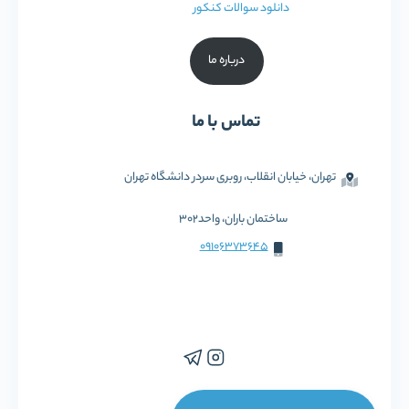
دانلود سوالات کنکور
درباره ما
تماس با ما
تهران، خیابان انقلاب، روبری سردر دانشگاه تهران
ساختمان باران، واحد302
09106373645