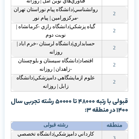
فناوري‌هاي نوين امل | روزانه
روانشناسي|دانشگاه پيام نوراستان تهران
2
-مرکزورامين | پيام نور
گياه پزشکي|دانشگاه رازي -کرمانشاه |
2
نوبت دوم
حسابداري|دانشگاه لرستان -خرم اباد |
2
روزانه
اقتصاد|دانشگاه سيستان و بلوچستان
2
-زاهدان | روزانه
علوم ازمايشگاهي دامپزشکي|دانشگاه
2
زابل | روزانه
قبولی با رتبه 48000 تا 50000 رشته تجربی سال
1400 در منطقه 3:
منطقه
رشته قبولی
کارداني دامپزشکي|دانشگاه تخصصي
3