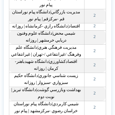
پيام نور
مديريت بازرگاني|دانشگاه پيام نوراستان
2
قم -مرکزقم | پيام نور
2
اقتصاد|دانشگاه رازي -کرمانشاه | روزانه
شيمي محض|دانشگاه علوم وفنون
2
دريايي خرمشهر | روزانه
مديريت فرهنگي هنري|دانشگاه علم
2
وفرهنگ /غيرانتفاعي /-تهران | غيرانتفاعي
اقتصادکشاورزي|دانشگاه شهيدباهنر-
2
کرمان | روزانه
زيست شناسي جانوري|دانشگاه حکيم
2
سبزواري -سبزوار | روزانه
بهداشت وبازرسي گوشت|دانشگاه تبريز |
2
نوبت دوم
شيمي کاربردي|دانشگاه پيام نوراستان
2
خراسان رضوي -مرکزمشهد | پيام نور