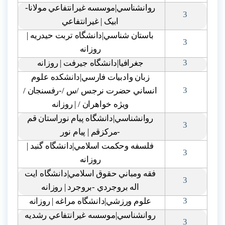
روانشناسي|موسسه غيرانتفاعي مولانا-
3
ابيک | غيرانتفاعي
باستان شناسي|دانشگاه تربت حيدريه |
3
روزانه
3
جغرافيا|دانشگاه جيرفت | روزانه
زبان وادبيات فارسي|دانشکده علوم
3
انساني حضرت نرجس /س /-رفسنجان /
ويژه خواهران / | روزانه
روانشناسي|دانشگاه پيام نوراستان قم
3
-مرکزقم | پيام نور
فلسفه وحکمت اسلامي|دانشگاه گنبد |
3
روزانه
فقه ومباني حقوق اسلامي|دانشگاه ايت
3
اله بروجردي -بروجرد | روزانه
3
علوم ورزشي|دانشگاه مراغه | روزانه
روانشناسي|موسسه غيرانتفاعي رشديه
3