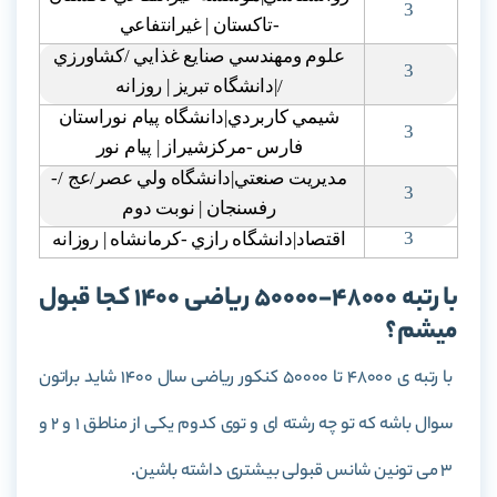
3
-تاکستان | غيرانتفاعي
علوم ومهندسي صنايع غذايي /کشاورزي
3
/|دانشگاه تبريز | روزانه
شيمي کاربردي|دانشگاه پيام نوراستان
3
فارس -مرکزشيراز | پيام نور
مديريت صنعتي|دانشگاه ولي عصر/عج /-
3
رفسنجان | نوبت دوم
3
اقتصاد|دانشگاه رازي -کرمانشاه | روزانه
با رتبه 48000-50000 ریاضی 1400 کجا قبول
میشم؟
با رتبه ی 48000 تا 50000 کنکور ریاضی سال 1400 شاید براتون
سوال باشه که تو چه رشته ای و توی کدوم یکی از مناطق 1 و 2 و
3 می تونین شانس قبولی بیشتری داشته باشین.