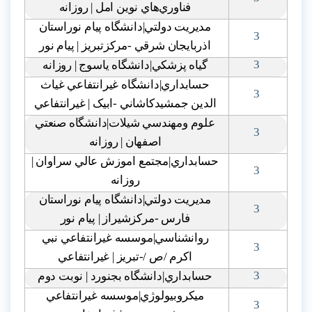
فناوري‌هاي نوين امل | روزانه
مديريت دولتي|دانشگاه پيام نوراستان
3
اذربايجان شرقي -مرکزتبريز | پيام نور
3
گياه پزشکي|دانشگاه ياسوج | روزانه
حسابداري|دانشگاه غيرانتفاعي غياث
3
الدين جمشيدکاشاني -ابيک | غيرانتفاعي
علوم ومهندسي شيلات|دانشگاه صنعتي
3
اصفهان | روزانه
حسابداري|مجتمع اموزش عالي سراوان |
3
روزانه
مديريت دولتي|دانشگاه پيام نوراستان
3
فارس -مرکزشيراز | پيام نور
روانشناسي|موسسه غيرانتفاعي نبي
3
اکرم /ص /-تبريز | غيرانتفاعي
3
حسابداري|دانشگاه بجنورد | نوبت دوم
ميکروبيولوژي|موسسه غيرانتفاعي
3