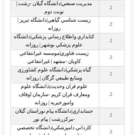
مديريت صنعتي|دانشگاه گيلان -رشت |
2
نوبت دوم
زيست شناسي گياهي|دانشگاه تبريز |
2
روزانه
کتابداري واطلاع رساني پزشکي|دانشگاه
2
علوم پزشکي بوشهر | روزانه
زيست فناوري|موسسه غيرانتفاعي
2
کاويان -مشهد | غيرانتفاعي
گياه پزشکي|دانشگاه علوم کشاورزي
2
ومنابع طبيعي گرگان | روزانه
علوم قران وحديث|دانشگاه علوم
2
ومعارف قران کريم -سازمان اوقاف
وامورخيريه | روزانه
حسابداري|دانشگاه پيام نوراستان گيلان
2
-مرکزرشت | پيام نور
کارداني دامپزشکي|دانشگاه تخصصي
2