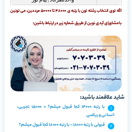
اگه توی انتخاب رشته تون با رتبه ی 48000 تا 50000 مرددین، می تونین
با مشاورای آیدی نوین از طریق شماره زیر در ارتباط باشین:
شاید علاقمند باشید:
با رتبه 14000 کجا قبول میشم؟ + 15000 تجربی،
انسانی و ریاضی
قبولی با رتبه 18000 – با رتبه 18000 کجا قبول میشم؟