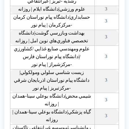
رشديه -تبريز | غيرانتفاعي
3
علوم ورزشي|دانشگاه ايلام | روزانه
حسابداري|دانشگاه پيام نوراستان کرمان
3
-مرکزکرمان | پيام نور
بهداشت وبازرسي گوشت|دانشگاه
3
تخصصي فناوري‌هاي نوين امل | روزانه
علوم ومهندسي صنايع غذايي /کشاورزي
3
/|دانشگاه پيام نوراستان فارس
-مرکزشيراز | پيام نور
زيست شناسي سلولي ومولکولي|
3
دانشگاه پيام نوراستان اذربايجان شرقي
-مرکزتبريز | پيام نور
شيمي محض|دانشگاه بوعلي سينا-همدان
3
| روزانه
گياه پزشکي|دانشگاه بوعلي سينا-همدان |
3
روزانه
روانشناسي|موسسه غيرانتفاعي تاکستان