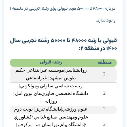
در بازه 48000 تا 50000 هیچ قبولی برای رشته تجربی در منطقه 1
وجود ندارد.
قبولی با رتبه 48000 تا 50000 رشته تجربی سال
1400 در منطقه 2:
منطقه
رشته قبولی
روانشناسي|موسسه غيرانتفاعي حکيم
2
طوس -مشهد | غيرانتفاعي
زيست شناسي سلولي ومولکولي|
2
دانشگاه تخصصي فناوري‌هاي نوين امل |
روزانه
2
علوم ورزشي|دانشگاه تبريز | نوبت دوم
علوم ومهندسي صنايع غذايي /کشاورزي
2
/|دانشگاه پيام نوراستان قم -مرکزقم |