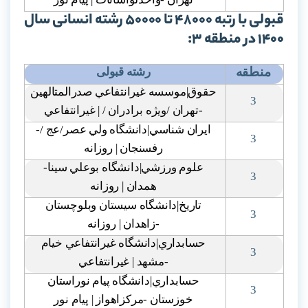
قبولی با رتبه 48000 تا 50000 رشته انسانی سال
1400 در منطقه 3:
منطقه
رشته قبولی
حقوق|موسسه غيرانتفاعي صدرالمتالهين
3
-تهران /ويژه برادران / | غيرانتفاعي
ايران شناسي|دانشگاه ولي عصر/عج /-
3
رفسنجان | روزانه
علوم ورزشي|دانشگاه بوعلي سينا-
3
همدان | روزانه
تاريخ|دانشگاه سيستان وبلوچستان
3
-زاهدان | روزانه
حسابداري|دانشگاه غيرانتفاعي خيام
3
-مشهد | غيرانتفاعي
حسابداري|دانشگاه پيام نوراستان
3
خوزستان -مرکزاهواز | پيام نور