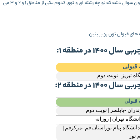
با رتبه ی 44000 تا 46000 کنکور تجربی سال 1400 شاید براتون سوال باشه که تو چه رشته ای و توی کدوم یکی از مناطق 1 و 2 و 3 می
 قبولی
ه تبريز | نوبت دوم
 قبولی
ران -بابلسر | نوبت دوم
شگاه تهران | روزانه
شگاه پيام نوراستان قم -مرکزقم |
م نور