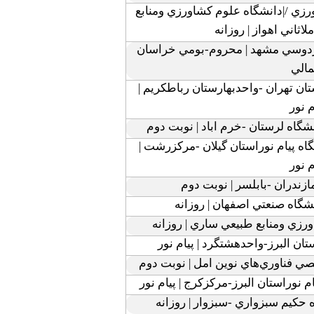
زي /|دانشگاه علوم کشاورزي ومنابع
ثاني اهواز | روزانه
دوسي مشهد | محروم-بومي خراسان
الي
ان تهران -واحدبهارستان رباطکريم |
م نور
گاه لرستان -خرم اباد | نوبت دوم
 پيام نوراستان گيلان -مرکزرشت |
م نور
زندران -بابلسر | نوبت دوم
شگاه صنعتي اصفهان | روزانه
رزي ومنابع طبيعي ساري | روزانه
ان البرز-واحدهشتگرد | پيام نور
 فناوري‌هاي نوين امل | نوبت دوم
نوراستان البرز-مرکزکرج | پيام نور
کيم سبزواري -سبزوار | روزانه