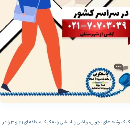
لیست رشته ها و محل قبولی با رتبه 44000 تا 46000 به تفکیک رشته های تجربی، ریاضی و انسانی و تفکیک منطقه ای 2،1 و 3 را در