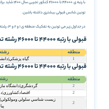
تونین شانس قبولی بیشتری داشته باشین.
در جداول زیر می تونین به تفکیک منطقه ی 1 و 2 و 3، رشته های قبولی تون رو ببینین.
قبولی با رتبه 44000 تا 46000 رشته تجربی سال 1400 در منطقه 1:
منطقه
رشته
1
گياه پزشکي|دانشگا
قبولی با رتبه 44000 تا 46000 رشته تجربی سال 1400 در منطقه 2:
منطقه
رشته
2
گردشگري|دانشگاه مازند
2
اقتصادکشاورزي|دان
زيست شناسي سلولي ومولکولي|دان
2
پيا