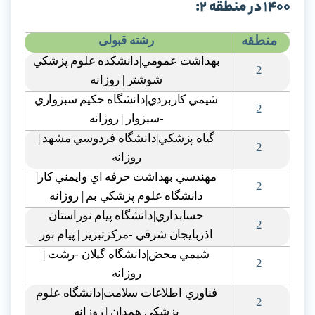
1400 در منطقه 2:
منطقه
رشته قبولی
بهداشت عمومي|دانشکده علوم پزشکي
2
شوشتر | روزانه
شيمي کاربردي|دانشگاه حکيم سبزواري
2
-سبزوار | روزانه
گياه پزشکي|دانشگاه فردوسي مشهد |
2
روزانه
مهندسي بهداشت حرفه اي وايمني کار|
2
دانشگاه علوم پزشکي بم | روزانه
حسابداري|دانشگاه پيام نوراستان
2
اذربايجان شرقي -مرکزتبريز | پيام نور
شيمي محض|دانشگاه گيلان -رشت |
2
روزانه
فناوري اطلاعات سلامت|دانشگاه علوم
2
پزشکي همدان | روزانه