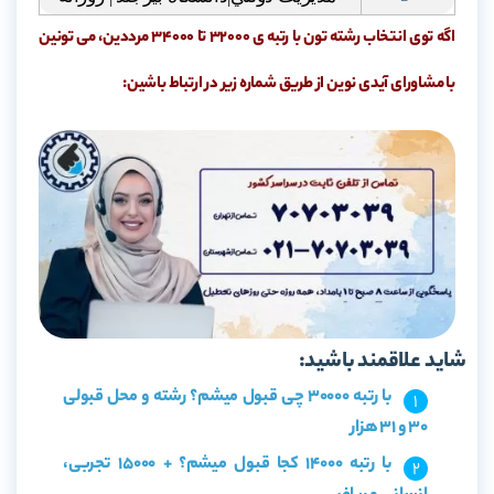
اگه توی انتخاب رشته تون با رتبه ی 32000 تا 34000 مرددین، می تونین
با مشاورای آیدی نوین از طریق شماره زیر در ارتباط باشین:
شاید علاقمند باشید:
با رتبه 30000 چی قبول میشم؟ رشته و محل قبولی
30 و 31 هزار
با رتبه 14000 کجا قبول میشم؟ + 15000 تجربی،