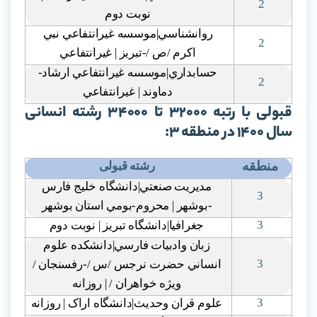
2
نوبت دوم
روانشناسي|موسسه غيرانتفاعي نبي
2
اکرم /ص /-تبريز | غيرانتفاعي
حسابداري|موسسه غيرانتفاعي ارشاد-
2
دماوند | غيرانتفاعي
قبولی با رتبه 32000 تا 34000 رشته انسانی
سال 1400 در منطقه 3:
منطقه
رشته قبولی
مديريت صنعتي|دانشگاه خليج فارس
3
-بوشهر | محروم-بومي استان بوشهر
3
جغرافيا|دانشگاه تبريز | نوبت دوم
زبان وادبيات فارسي|دانشکده علوم
3
انساني حضرت نرجس /س /-رفسنجان /
ويژه خواهران / | روزانه
3
علوم قران وحديث|دانشگاه اراک | روزانه