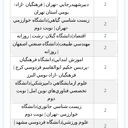
2
دبيرشهيدرجايي -تهران | فرهنگيان -ازاد-
بومي استان تهران
زيست شناسي گياهي|دانشگاه خوارزمي
2
-تهران | نوبت دوم
2
اقتصاد|دانشگاه گيلان -رشت | روزانه
مهندسي طبيعت|دانشگاه صنعتي اصفهان
2
| روزانه
اموزش ابتدايي|دانشگاه فرهنگيان
2
-پرديس حکيم ابوالقاسم فردوسي کرج |
فرهنگيان -ازاد-بومي البرز
علوم ازمايشگاهي دامپزشکي|دانشگاه
2
تخصصي فناوري‌هاي نوين امل | نوبت
دوم
زيست شناسي جانوري|دانشگاه
2
خوارزمي -تهران | نوبت دوم
علوم ورزشي|دانشگاه فردوسي مشهد |
2