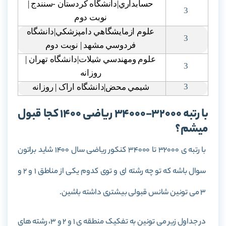
حسابداري|دانشگاه کردستان -سنندج |
3
نوبت دوم
علوم ازمايشگاهي دامپزشکي|دانشگاه
3
فردوسي مشهد | نوبت دوم
علوم ومهندسي شيلات|دانشگاه تهران |
3
روزانه
3
شيمي محض|دانشگاه اراک | روزانه
با رتبه 32000-34000 ریاضی 1400 کجا قبول
میشم؟
با رتبه ی 32000 تا 34000 کنکور ریاضی سال 1400 شاید براتون
سوال باشه که تو چه رشته ای و توی کدوم یکی از مناطق 1 و 2 و
3 می تونین شانس قبولی بیشتری داشته باشین.
در جداول زیر می تونین به تفکیک منطقه ی 1 و 2 و 3، رشته های