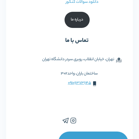
دانلود سوالات کنکور
درباره ما
تماس با ما
تهران، خیابان انقلاب، روبری سردر دانشگاه تهران
ساختمان باران، واحد302
09106373645