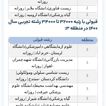
روزانه
2
زيست فناوري|دانشگاه ملاير | روزانه
2
گياه پزشکي|دانشگاه اروميه | روزانه
قبولی با رتبه 32000 تا 34000 رشته تجربی سال
1400 در منطقه 3:
منطقه
رشته قبولی
علوم ازمايشگاهي دامپزشکي|دانشگاه
3
لرستان -خرم اباد | روزانه
مديريت بازرگاني|دانشگاه شهيدچمران
3
-اهواز | روزانه
زيست شناسي سلولي ومولکولي|
3
دانشگاه کردستان -سنندج | روزانه
مهندسي بهداشت محيط|دانشگاه علوم
3
پزشکي جيرفت | روزانه
3
گياه پزشکي|دانشگاه شيراز | روزانه
علوم وصنايع غذايي|دانشکده علوم