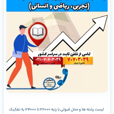
لیست رشته ها و محل قبولی با رتبه 32000 تا 34000 به تفکیک