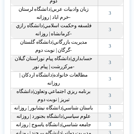
دوم
زبان وادبيات عربي|دانشگاه لرستان
3
-خرم اباد | روزانه
فلسفه وحکمت اسلامي|دانشگاه رازي
3
-کرمانشاه | روزانه
مديريت بازرگاني|دانشگاه گلستان
3
-گرگان | نوبت دوم
حسابداري|دانشگاه پيام نوراستان گيلان
3
-مرکزرشت | پيام نور
مطالعات خانواده|دانشگاه اردکان |
3
روزانه
برنامه ريزي اجتماعي وتعاون|دانشگاه
3
تبريز | نوبت دوم
3
باستان شناسي|دانشگاه نيشابور | روزانه
3
علوم سياسي|دانشگاه بجنورد | روزانه
3
جامعه شناسي|دانشگاه ياسوج | روزانه
3
مديريت دولتي|دانشگاه بيرجند | روزانه