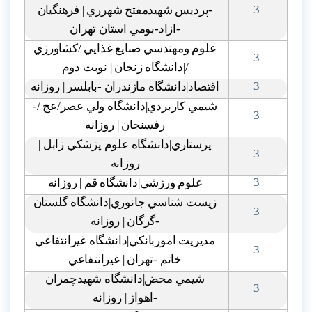
3
-پرديس شهيدمفتح شهرري | فرهنگيان
-ازاد-بومي استان تهران
علوم ومهندسي صنايع غذايي /کشاورزي
3
/|دانشگاه زنجان | نوبت دوم
3
اقتصاد|دانشگاه مازندران -بابلسر | روزانه
شيمي کاربردي|دانشگاه ولي عصر/عج /-
3
رفسنجان | روزانه
پرستاري|دانشگاه علوم پزشکي زابل |
3
روزانه
3
علوم ورزشي|دانشگاه قم | روزانه
زيست شناسي جانوري|دانشگاه گلستان
3
-گرگان | روزانه
مديريت اموربانکي|دانشگاه غيرانتفاعي
3
خاتم -تهران | غيرانتفاعي
شيمي محض|دانشگاه شهيدچمران
3
-اهواز | روزانه