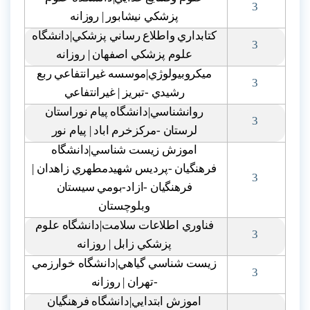
3
پزشکي نيشابور | روزانه
کتابداري واطلاع رساني پزشکي|دانشگاه
3
علوم پزشکي اصفهان | روزانه
ميکروبيولوژي|موسسه غيرانتفاعي ربع
3
رشيدي -تبريز | غيرانتفاعي
روانشناسي|دانشگاه پيام نوراستان
3
لرستان -مرکزخرم اباد | پيام نور
اموزش زيست شناسي|دانشگاه
فرهنگيان -پرديس شهيدمطهري زاهدان |
3
فرهنگيان -ازاد-بومي سيستان
وبلوچستان
فناوري اطلاعات سلامت|دانشگاه علوم
3
پزشکي زابل | روزانه
زيست شناسي گياهي|دانشگاه خوارزمي
3
-تهران | روزانه
اموزش ابتدايي|دانشگاه فرهنگيان