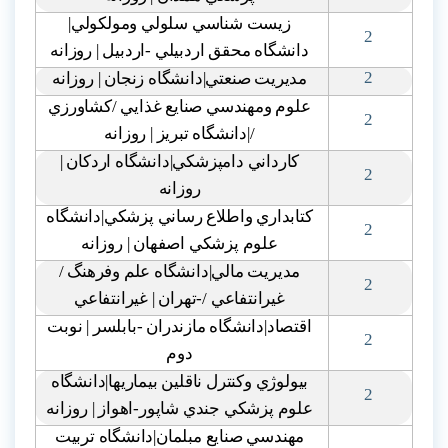
زيست شناسي سلولي ومولکولي|
2
دانشگاه محقق اردبيلي -اردبيل | روزانه
2
مديريت صنعتي|دانشگاه زنجان | روزانه
علوم ومهندسي صنايع غذايي /کشاورزي
2
/|دانشگاه تبريز | روزانه
کارداني دامپزشکي|دانشگاه اردکان |
2
روزانه
کتابداري واطلاع رساني پزشکي|دانشگاه
2
علوم پزشکي اصفهان | روزانه
مديريت مالي|دانشگاه علم وفرهنگ /
2
غيرانتفاعي /-تهران | غيرانتفاعي
اقتصاد|دانشگاه مازندران -بابلسر | نوبت
2
دوم
بيولوژي وکنترل ناقلين بيماريها|دانشگاه
2
علوم پزشکي جندي شاپور-اهواز | روزانه
مهندسي صنايع مبلمان|دانشگاه تربيت