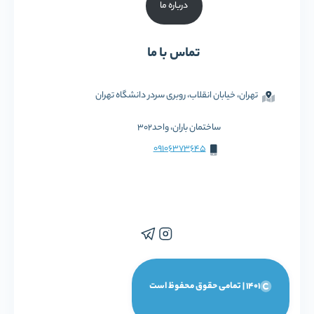
درباره ما
تماس با ما
تهران، خیابان انقلاب، روبری سردر دانشگاه تهران
ساختمان باران، واحد302
09106373645
1401 | تمامی حقوق محفوظ است