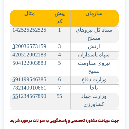
سازمان
پیش
مثال
کد
ستاد کل نیروهای
1
42525252525
1
مسلح
ارتش
3
20036573159
3
سپاه پاسداران
4
20512002183
4
نیروی مقاومت
5
04122003883
5
بسیج
وزارت دفاع
6
91199546385
6
ناجا
7
82140010661
7
وزارت جهاد
55
1234567890
55
کشاورزی
جهت دریافت مشاوره تخصصی و پاسخگویی به سوالات در مورد شرایط