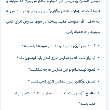
دولتی هستن رو بررسی می کنیم و باهم میبینیم که
شرایط
و
نحوه ثبت نام
،
زمان
و
شکل برگزاری آزمون ورودی
تو این مدارس به
چه شکله! اگه دوست دارید بیشتر در مورد مدارس انرژی اتمی
بدونید با ما همراه باش.
آیا مدارس انرژی اتمی جزو مدارس
نمونـه دولتیــــــه
؟
آیا برای ثبت نام تو مدارس انرژی اتمی باید
آزمــــون
داد؟
نحـوه ثبــت نــام
تو این مدارس به چه شکلــــــه؟
زمــــان
برگزاری آزمون مدارس انرژی اتمی کِیـــــه؟
منابــع آزمـــون
ثبت نامی مدارس انرژی اتمی چه
درساییـــــه؟