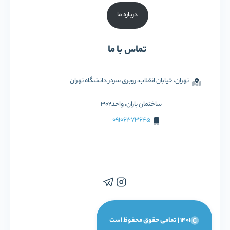
درباره ما
تماس با ما
تهران، خیابان انقلاب، روبری سردر دانشگاه تهران
ساختمان باران، واحد302
09106373645
1401 | تمامی حقوق محفوظ است