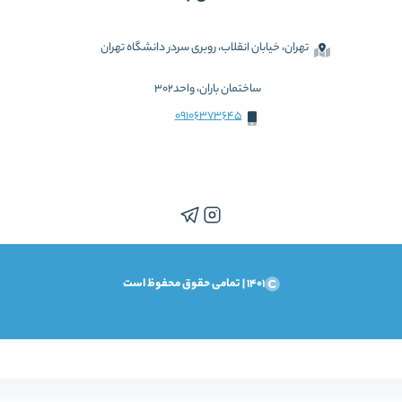
تهران، خیابان انقلاب، روبری سردر دانشگاه تهران
ساختمان باران، واحد302
09106373645
1401 | تمامی حقوق محفوظ است