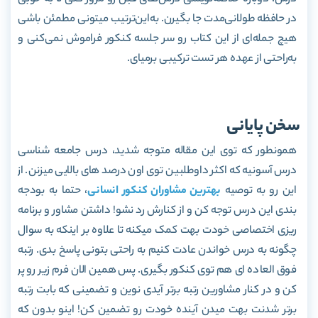
در حافظه طولانی‌مدت جا بگیرن. به‌این‌ترتیب میتونی مطمئن باشی
هیچ جمله‌ای از این کتاب رو سر جلسه کنکور فراموش نمی‌کنی و
به‌راحتی از عهده هر تست ترکیبی برمیای.
سخن پایانی
همونطور که توی این مقاله متوجه شدید، درس جامعه شناسی
درس آسونیه که اکثر داوطلبین توی اون درصد های بالایی میزنن. از
این رو به توصیه
بهترین مشاوران کنکور انسانی
، حتما به بودجه
بندی این درس توجه کن و از کنارش رد نشو! داشتن مشاور و برنامه
ریزی اختصاصی خودت بهت کمک میکنه تا علاوه بر اینکه به سوال
چگونه به درس خواندن عادت کنیم به راحتی بتونی پاسخ بدی. رتبه
فوق العاده ای هم توی کنکور بگیری. پس همین الان فرم زیر رو پر
کن و در کنار مشاورین رتبه برتر آیدی نوین و تضمینی که بابت رتبه
برتر شدنت بهت میدن آینده خودت رو تضمین کن! اینو بدون که