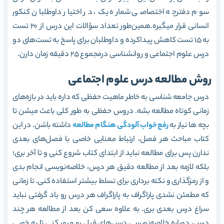
سوم دفترچه اختصاصی شماره یک، در اختیار داوطلبان کنکور
انسانی قرار میگیره.همین‌طور تعداد سؤالات این درس از 20 تست
به 15 تست کاهش پیداکرده و داوطلبان برای پاسخ به تست‌های دو
درس علوم اجتماعی و روانشناسی درمجموع 25 دقیقه زمان دارن.
روش مطالعه درس علوم اجتماعی
درس جامعه شناسی به خاطر ماهیت حفظی که داره باید در بازه‌های
زمانی کوتاه مطالعه بشه. دروس حفظی به طور کلی باعث میشن تا
بچه ها نیاز به
رفع خواب آلودگی هنگام مطالعه
داشته باشن. در این
کتاب مباحث هر فصل، ارتباط معنایی خاصی با فصل‌های بعدی
ندارن پس برای مطالعه نباید از ابتدای کتاب شروع کنی و تا آخر بری؛
بلکه لازمه بعد از مطالعه دقیق هر درس، خلاصه‌نویسی انجام بدی
و از رمزگذاری و نکته برداری برای تسلط بیشتر استفاده کنی. تا زمانی
که مطمئن نشدی پاراگراف به پاراگراف هر درس رو یاد گرفتی نباید
سراغ درس بعدی بری. به علاوه سعی کن بعد از مطالعه هر چند
درس، دوباره خلاصه‌نویسی درس‌های قبل رو مرور کنی تا به خوبی