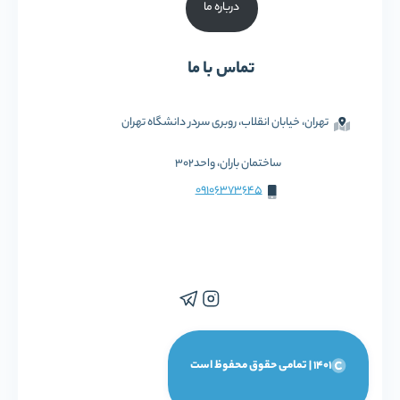
درباره ما
تماس با ما
تهران، خیابان انقلاب، روبری سردر دانشگاه تهران
ساختمان باران، واحد302
09106373645
1401 | تمامی حقوق محفوظ است