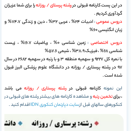
در این پست کارنامه قبولی در
رشته پرستای / روزانه
را برای شما عزیزان
گردآوری کردیم .
دروس عمومی
:
ادبیات 24% ، عربی 32% ، دین و زندگی 74.7% و
زبان انگلیسی 60%
دروس اختصاصی
:
زمین شناسی 0% ، ریاضیات 16.7% ، زیست
شناسی 68% ، فیزیک 38.9% ، شیمی 57.6%
با نمره کل 9227 و سهمیه منطقه 3 و با رتبه در سهمیه 2682 در سال
97 در رشته پرستاری / روزانه در دانشگاه علوم پزشکی البرز قبول
شده است .
این نمونه
کارنامه قبولی در
رشته پرستاری
/ روزانه
می باشد
،
برای
تخمین رتبه
و مشاهده کارنامه های بیشتر رشته های قبولی در
کنکورهای سالهای قبل از
سایت دپارتمان کنکوری IDN
اقدام کنید .