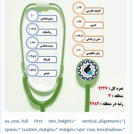
[av_one_full first min_height=” vertical_alignment=”
space=” custom_margin=” margin=’0px’ row_boxshadow=”