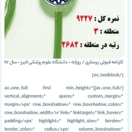
کارنامه قبولی پرستاری / روزانه – دانشگاه علوم پزشکی البرز – سال ۹۷
[/av_textblock]
[/av_one_full][av_one_full first min_height=”
vertical_alignment=” space=” custom_margin=”
margin=’0px’ row_boxshadow=” row_boxshadow_color=”
row_boxshadow_width=’10’ link=” linktarget=” link_hover=”
padding=’0px’ highlight=” highlight_size=” border=”
border_color=” radius=’0px’ column_boxshadow=”