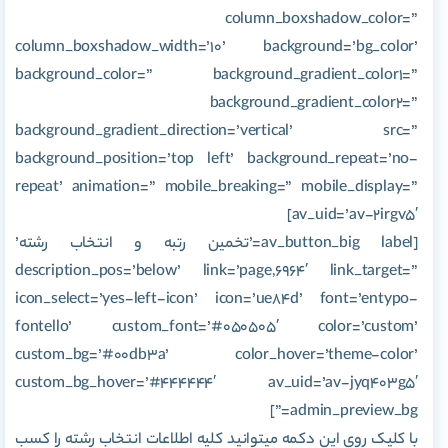
column_boxshadow_color=”
column_boxshadow_width=’10’ background=’bg_color’
background_color=” background_gradient_color1=”
background_gradient_color2=”
background_gradient_direction=’vertical’ src=”
background_position=’top left’ background_repeat=’no-
repeat’ animation=” mobile_breaking=” mobile_display=”
av_uid=’av-2irgv5′]
[av_button_big label=’تخمین رتبه و انتخاب رشته’
description_pos=’below’ link=’page,6964′ link_target=”
icon_select=’yes-left-icon’ icon=’ue84d’ font=’entypo-
fontello’ custom_font=’#050505′ color=’custom’
custom_bg=’#00db3a’ color_hover=’theme-color’
custom_bg_hover=’#444444′ av_uid=’av-jyq403g5′
admin_preview_bg=”]
با کلیک روی این دکمه میتوانید کلیه اطلاعات انتخاب رشته را کسب