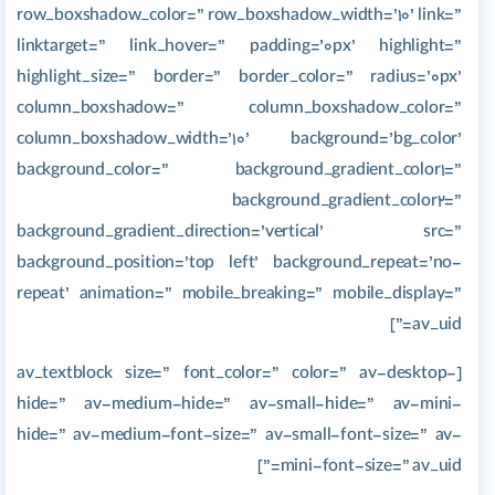
row_boxshadow_color=” row_boxshadow_width=’10’ link=”
linktarget=” link_hover=” padding=’0px’ highlight=”
highlight_size=” border=” border_color=” radius=’0px’
column_boxshadow=” column_boxshadow_color=”
column_boxshadow_width=’10’ background=’bg_color’
background_color=” background_gradient_color1=”
background_gradient_color2=”
background_gradient_direction=’vertical’ src=”
background_position=’top left’ background_repeat=’no-
repeat’ animation=” mobile_breaking=” mobile_display=”
av_uid=”]
[av_textblock size=” font_color=” color=” av-desktop-
hide=” av-medium-hide=” av-small-hide=” av-mini-
hide=” av-medium-font-size=” av-small-font-size=” av-
mini-font-size=” av_uid=”]