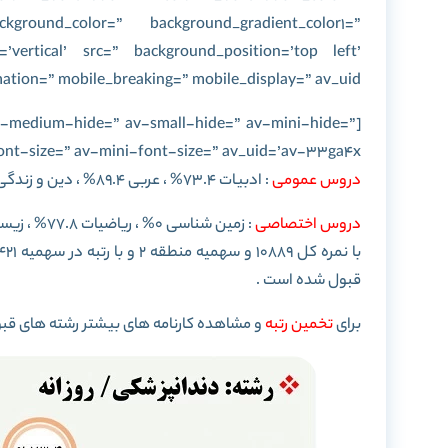
kground_color=” background_gradient_color1=”
=’vertical’ src=” background_position=’top left’
tion=” mobile_breaking=” mobile_display=” av_uid=”]
 av-medium-hide=” av-small-hide=” av-mini-hide=”
nt-size=” av-mini-font-size=” av_uid=’av-33ga4x’]
دروس عمومی
: ادبیات 73.4% ، عربی 89.4% ، دین و زندگی 68% و زبان انگلیسی 57.4%
دروس اختصاصی
: زمین شناسی 0% ، ریاضیات 77.8% ، زیست شناسی 79.4% ، فیزیک 66.7% ، شیمی 55.9%
با نمره کل 10889 و سهمیه منطقه 2 و با رتبه در سهمیه 421 در سال 97 در رشته
قبول شده است .
برای
تخمین رتبه
و مشاهده کارنامه های بیشتر رشته های قبو