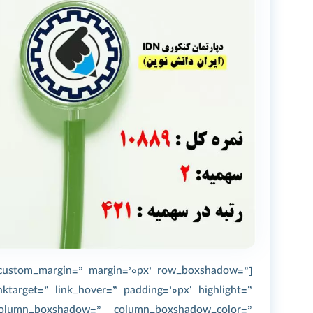
=” custom_margin=” margin=’0px’ row_boxshadow=”
target=” link_hover=” padding=’0px’ highlight=”
 column_boxshadow=” column_boxshadow_color=”