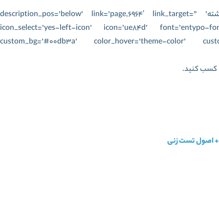
[av_button_big label=’تخمین رتبه و انتخاب رشته’ description_pos=’below’ link=’page,6964′ link_target=”
icon_select=’yes-left-icon’ icon=’ue84d’ font=’entypo-f
custom_bg=’#00db3a’ color_hover=’theme-color’ cust
ا کسب کنید.