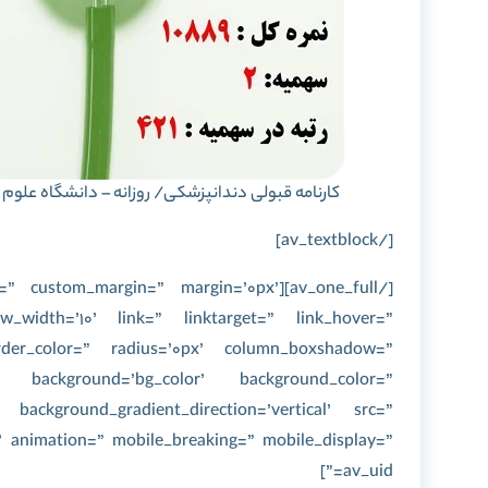
کارنامه قبولی دندانپزشکی/ روزانه – دانشگاه علوم پ
[/av_textblock]
” space=” custom_margin=” margin=’0px’
width=’10’ link=” linktarget=” link_hover=”
rder_color=” radius=’0px’ column_boxshadow=”
’ background=’bg_color’ background_color=”
 background_gradient_direction=’vertical’ src=”
’ animation=” mobile_breaking=” mobile_display=”
av_uid=”]