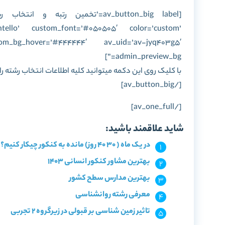
ontello’ custom_font=’#050505′ color=’custom’
om_bg_hover=’#444444′ av_uid=’av-jyq403g5′
admin_preview_bg=”]
با کلیک روی این دکمه میتوانید کلیه اطلاعات انتخاب رشته ر
[/av_button_big]
[/av_one_full]
شاید علاقمند باشید:
در یک ماه ( 30 40 روز) مانده به کنکور چیکار کنیم؟ + اصول تست زنی
بهترین مشاور کنکور انسانی 1403
بهترین مدارس سطح کشور
معرفی رشته روانشناسی
تاثیر زمین شناسی بر قبولی در زیرگروه 2 تجربی