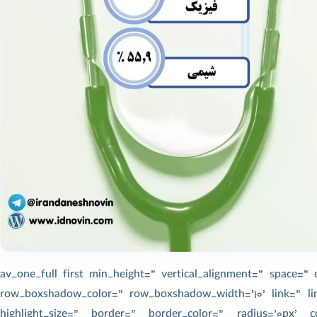
[av_one_full first min_height=” vertical_alignment=” space
row_boxshadow_color=” row_boxshadow_width=’10’ link=” link
highlight_size=” border=” border_color=” radius=’0px’