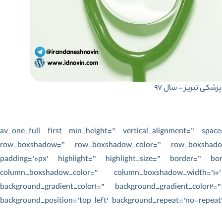
زشکی تبریز – سال 97
[/av_one_full][av_one_full first min_height=” vertical_alignment=
row_boxshadow=” row_boxshadow_color=” row_boxshadow_
padding=’0px’ highlight=” highlight_size=” border=” bo
column_boxshadow_color=” column_boxshadow_width=’10
background_gradient_color1=” background_gradient_color2=”
background_position=’top left’ background_repeat=’no-repeat