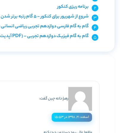
برنامه ریزی کنکور
شروع از شهریور برای کنکور – 5 گام رتبه برتر شدن از شهریور!
گام به گام فارسی دوازدهم تجربی ریاضی انسانی 99- معنی درس و کارگاه متن پژوهی
گام به گام فیزیک دوازدهم تجربی – (PDF آپدیت 99) حل پرسش، فعالیت و تمرین ها
زهرا دانه چین
گفت:
اسفند ۲۱, ۱۳۹۸ در ۱۵:۵۳
واقعا عالی بود دستتون دردنکنه