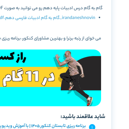
گام به گام درس ادبیات پایه دهم رو می توانید به صورت PDF از ادامه مطلب دانلود کنید.
irandaneshnovin_گام به گام ادبیات فارسی دهم.pdf
می خوای از رتبه برترا و بهترین مشاورای کنکور، برنامه
شاید علاقمند باشید:
برنامه ریزی تابستان کنکور 1405 | با آموزش ویدیویی و آزمون!