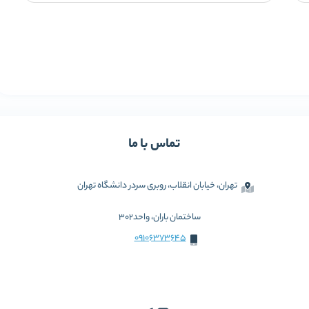
تماس با ما
تهران، خیابان انقلاب، روبری سردر دانشگاه تهران
ساختمان باران، واحد302
09106373645