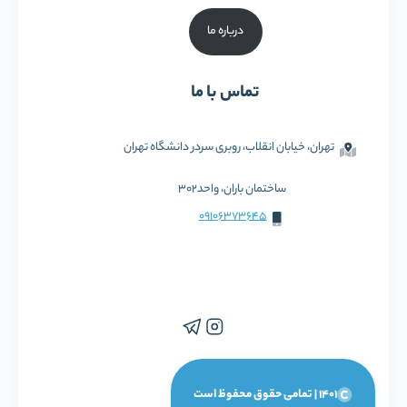
درباره ما
تماس با ما
تهران، خیابان انقلاب، روبری سردر دانشگاه تهران
ساختمان باران، واحد302
09106373645
1401 | تمامی حقوق محفوظ است