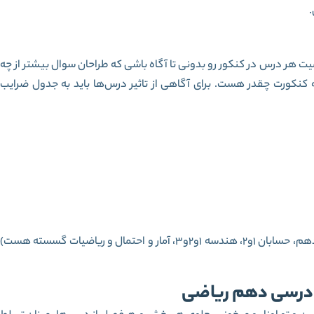
.
میت هر درس در کنکور رو بدونی تا آگاه باشی که طراحان سوال بیشتر از چه
 کنکورت چقدر هست. برای آگاهی از تاثیر درس‌ها باید به جدول ضرایب
از این جدول مشخص هست که ریاضیات (که شامل ریاضی دهم، حسابان 1و2، هندسه 1و2و3، آمار و احتمال و ریاضیات گسسته هست)
ی درسی دهم ریاضی