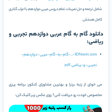
شامل ترجمه و حل تمرینات تمام دروس عربی دوازدهم با اعراب گذاری
کامل هستش.
دانلود گام به گام عربی دوازدهم تجربی و
ریاضی:
IDNovin.com-_-گام-به-گام-عربی-دوازدهم-
تجربی-و-ریاضی.pdf
می خوای از رتبه برترا و بهترین مشاورای کنکور، برنامه ریزی
مخصوص خودت رو دریافت کنی؟ روی عکس زیر کلیک کن: