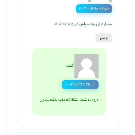
دی ۲۴, ۱۳۹۸ در ۲۱:۲۴
بسیار عالی بود سپاس گزارم☺☺☺☺
پاسخ
گفت:
دی ۲۴, ۱۳۹۸ در ۲۲:۰۲
درود به شما. انشالا که مفید باشه براتون