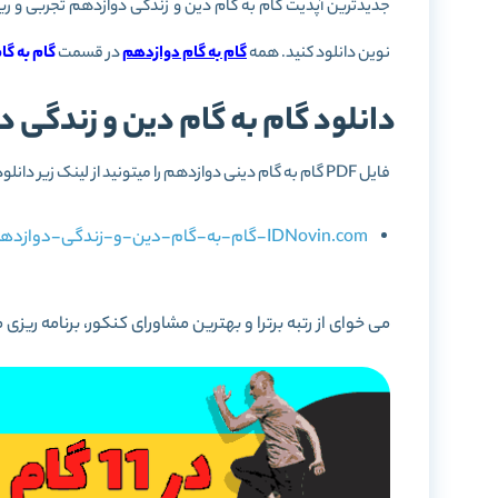
جدیدترین آپدیت گام به گام دین و زندگی دوازدهم تجربی و ریا
نوین دانلود کنید. همه
گام به گام دوازدهم
در قسمت
گام به گا
دانلود گام به گام دین و زندگی 
فایل PDF گام به گام دینی دوازدهم را میتونید از لینک زیر دانلود کنید:
IDNovin.com-گام-به-گام-دین-و-زندگی-دوازدهم-تجربی-و-ریاضی.pdf
می خوای از رتبه برترا و بهترین مشاورای کنکور، برنامه