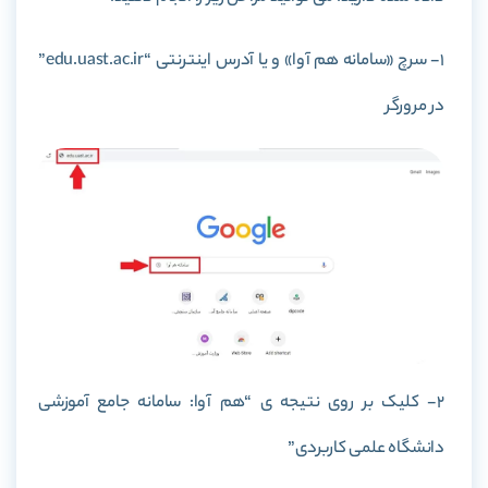
1- سرچ «سامانه هم آوا» و یا آدرس اینترنتی “edu.uast.ac.ir”
در مرورگر
2- کلیک بر روی نتیجه ی “هم آوا: سامانه جامع آموزشی
دانشگاه علمی کاربردی”