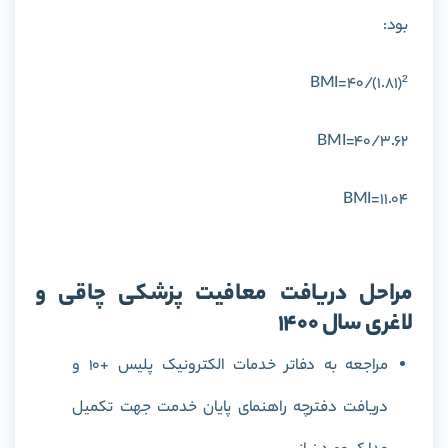
بود:
BMI=40/(1.81)²
BMI=40/3.62
BMI=11.04
مراحل دریافت معافیت پزشکی چاقی و
لاغری سال 1400
مراجعه به دفاتر خدمات الکترونیک پلیس +10 و
دریافت دفترچه راهنمای پایان خدمت جهت تکمیل