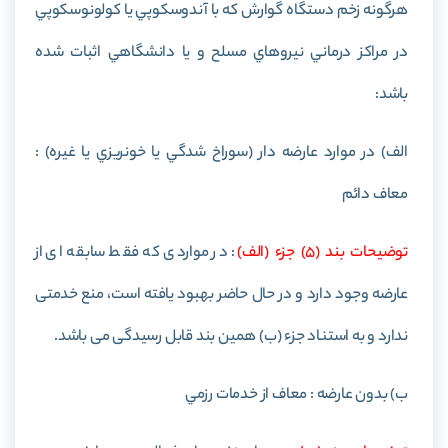
هرگونه زخم دستگاه گوارش كه با آندوسكوپي يا كولونوسكوپي
در مراكز درماني نيروهاي مسلح و يا دانشگاهي اثبات شده
باشد:
الف) در موارد عارضه دار (سوراخ شدگي يا خونريزي يا غیره) :
معاف دائم
توضيحات بند (5) جزء (الف)
: در مواردی که فقط سابقه ای از
عارضه وجود دارد و در حال حاضر بهبود یافته است، منع خدمتی
ندارد و به استناد جزء (ب) همین بند قابل رسیدگی می باشد.
ب) بدون عارضه : معاف از خدمات رزمي