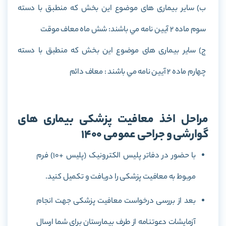
ب) ساير بيماری های موضوع اين بخش که منطبق با دسته
سوم ماده 2 آيين نامه مي باشند: شش ماه معاف موقت
ج) ساير بيماری های موضوع اين بخش که منطبق با دسته
چهارم ماده 2 آيين نامه مي باشند : معاف دائم
مراحل اخذ معافیت پزشکی بیماری های
گوارشی و جراحی عمومی 1400
با حضور در دفاتر پلیس الکترونیک (پلیس +10) فرم
مربوط به معافیت پزشکی را دریافت و تکمیل کنید.
بعد از بررسی درخواست معافیت پزشکی جهت انجام
آزمایشات دعوتنامه از طرف بیمارستان برای شما ارسال