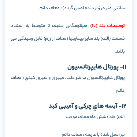
سانتي متر در زير دنده لمس گردد) : معاف دائم
توضيحات بند (10)
: هپاتومگالی خفیف تا متوسط به استناد
قسمت (الف) بند سایر بیماریها (معاف از رزم) قابل رسیدگی می
باشد.
11- پورتال هايپرتانسيون
پورتال هايپرتانسيون به هر علت، فيبروز و سيروز كبدي : معاف
دائم
12- آبسه هاي چركی و آميبی كبد
الف) حاد : شش ماه معاف موقت
ب) عمل شده با عارضه : معاف دائم