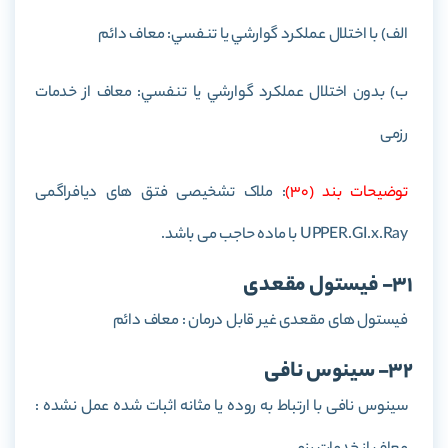
الف) با اختلال عملکرد گوارشي يا تنفسي: معاف دائم
ب) بدون اختلال عملکرد گوارشي يا تنفسي: معاف از خدمات
رزمی
توضيحات بند (30)
: ملاک تشخیصی فتق های دیافراگمی
UPPER.GI.x.Ray با ماده حاجب می باشد.
31- فیستول مقعدی
فيستول های مقعدی غير قابل درمان : معاف دائم
32- سینوس نافی
سينوس نافی با ارتباط به روده يا مثانه اثبات شده عمل نشده :