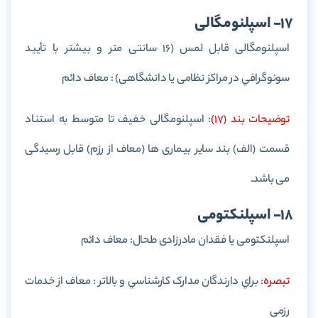
17- اسپلنومگالی
اسپلنومگالی قابل لمس (16 سانتی متر و بيشتر با تأييد
سونوگرافي در مراکز نظامی يا دانشگاهی) : معاف دائم
توضيحات بند (17)
: اسپلنومگالی خفیف تا متوسط به استناد
قسمت (الف) بند سایر بیماری ها (معاف از رزم) قابل رسیدگی
می باشد.
18- اسپلنكتومی
اسپلنكتومی يا فقدان مادرزادی طحال: معاف دائم
تبصره
: براي دارندگان مدارک کارشناسي و بالاتر : معاف از خدمات
رزمی