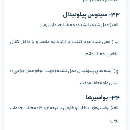
معاف از خدمات رزمی
33- سينوس پيلونيدال
الف ) عمل شده يا نشده : معاف ازخدمات رزمی
ب ) عمل شده عود کننده با ارتباط به مقعد و يا داخل کانال
نخاعي : معاف دائم
ج ) آبسه هاي پيلونيدال عمل نشده (جهت انجام عمل جراحي) :
شش ماه معاف موقت
34- بواسیرها
الف) بواسيرهای داخلی و خارجی با درجه 2 و 3 : معاف ازخدمات
رزمی