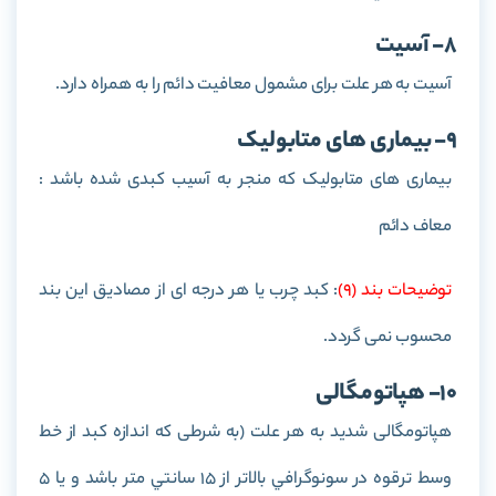
8- آسیت
آسيت به هر علت برای مشمول معافیت دائم را به همراه دارد.
9- بیماری های متابولیک
بيماری های متابولیک که منجر به آسيب کبدی شده باشد :
معاف دائم
توضيحات بند (9)
: کبد چرب یا هر درجه ای از مصادیق این بند
محسوب نمی گردد.
10- هپاتومگالی
هپاتومگالی شديد به هر علت (به شرطی كه اندازه كبد از خط
وسط ترقوه در سونوگرافي بالاتر از 15 سانتي متر باشد و يا 5