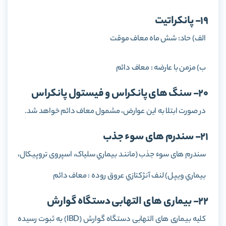
19- پانكراتيت
الف) حاد: شش ماه معاف موقت
ب) مزمن با عارضه : معاف دائم
20- سنگ های پانكراس و فيستول پانكراس
در صورت ابتلا به این عوارض، مشمول معاف دائم خواهد شد.
21- سندرم های سوء جذب
سندرم های سوء جذب (مانند بيماري سلياک، اسپروی تروپيكال،
بيماري ويپل) لنف آنژكتازي عروق روده : معاف دائم
22- بیماری های التهابی دستگاه گوارش
كليه بيماری های التهابی دستگاه گوارش (IBD) به ثبوت رسيده