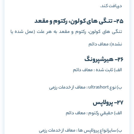
دریافت کند.
25- تنگی های كولون، ركتوم و مقعد
تنگی های كولون، ركتوم و مقعد به هر علت (عمل شده يا
نشده): معاف دائم
26- هيرشپرونگ
الف) ثابت شده : معاف دائم
ب) نوع ultrashort : معاف از خدمات رزمی
27- پرولاپس
الف) حقيقي ركتوم : معاف دائم
ب) سايرانواع پرولاپس ها : معاف از خدمات رزمی