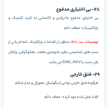
28- بی اختیاری مدفوع
بی اختياری مدفوع مادرزادی و اكتسابی (با تأييد كلينيک و
پاراكلينيک) : معاف دائم
توضيحات بند (28)
: منظور از اقدامات پاراکلینک، انجام یکی از
تست های تشخیصی نظیر: مانومتری مقعد، دفکوگرافی، وکتال
بالن تست یا EMG_NVV می باشد.
29- فتق خارجی
هرگونه فتق خارجی نواحی اينگوئينال، فمورال و جدار شكم:
الف) عمل شده عود كرده : معاف دائم