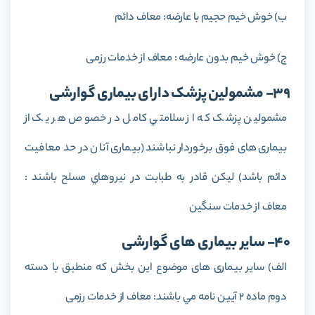
ب) خوش خيم حجيم با عارضه: معاف دائم
ج) خوش خيم بدون عارضه : معاف از خدمات رزمی
39- مشمولین پزشک دارای بیماری گوارشی
مشمولين پزشک که از سلامتي کامل در خصوص هر يک از
بيماری های فوق برخوردار نباشند (بيماری آنان در حد معافيت
دائم باشد) ليکن قادر به طبابت در نيروهاي مسلح باشند :
معاف از خدمات سنگين
40- سایر بیماری های گوارشی
الف) ساير بيماری های موضوع اين بخش که منطبق با دسته
دوم ماده 2 آيين نامه مي باشند: معاف از خدمات رزمی