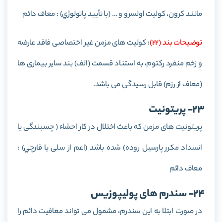
مانند كرون، كوليت اولسرو و … (با تأييد پاتولوژي) : معاف دائم
توضيحات بند (22)
: کولیت های مزمن غیر اختصاصی فاقد عارضه
و زخم منفرد رکتوم، به استناد قسمت (الف) بند سایر بیماری ها
(معاف از رزم) قابل رسیدگی می باشد.
23- پريتونيت
پريتونيت های مزمن كه باعث اختلال در كار احشاء ( چسبندگی يا
انسداد مکرر پارسيل روده) شده باشد (اعم از سلی يا قارچي) :
معاف دائم
24- سندرم های پوليپوزيس
در صورت ابتلا به این سندرم، مشمول می تواند معافیت دائم را