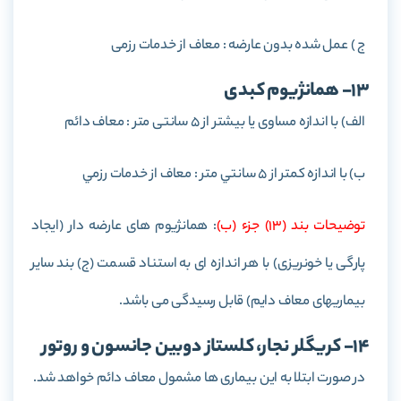
ج ) عمل شده بدون عارضه : معاف از خدمات رزمی
13- همانژيوم كبدی
الف) با اندازه مساوی يا بيشتر از 5 سانتی متر : معاف دائم
ب) با اندازه کمتر از 5 سانتي متر : معاف از خدمات رزمي
توضيحات بند (13) جزء (ب)
: همانژیوم های عارضه دار (ایجاد
پارگی یا خونریزی) با هر اندازه ای به استناد قسمت (ج) بند سایر
بیماریهای معاف دایم) قابل رسیدگی می باشد.
14- کريگلر نجار، كلستاز دوبين جانسون و روتور
در صورت ابتلا به این بیماری ها مشمول معاف دائم خواهد شد.