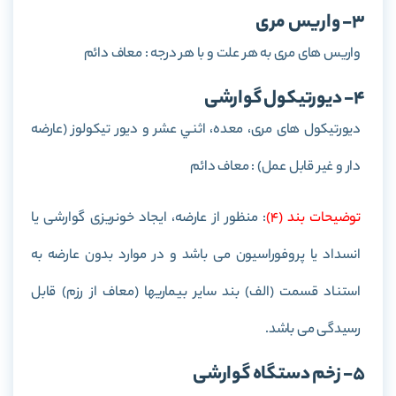
3- واریس مری
واريس های مری به هر علت و با هر درجه : معاف دائم
4- دیورتیکول گوارشی
ديورتيكول های مری، معده، اثني عشر و ديور تيكولوز (عارضه
دار و غير قابل عمل) : معاف دائم
توضيحات بند (4)
: منظور از عارضه، ایجاد خونریزی گوارشی یا
انسداد یا پروفوراسیون می باشد و در موارد بدون عارضه به
استناد قسمت (الف) بند سایر بیماریها (معاف از رزم) قابل
رسیدگی می باشد.
5- زخم دستگاه گوارشی