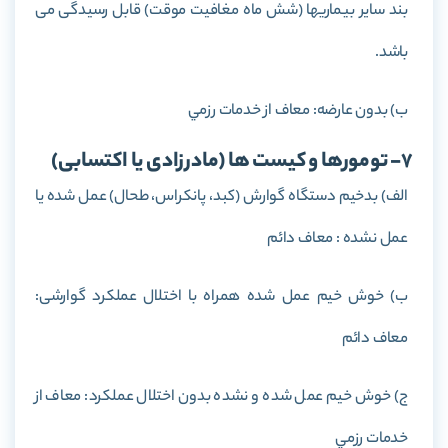
بند سایر بیماریها (شش ماه مغافیت موقت) قابل رسیدگی می
باشد.
ب) بدون عارضه: معاف از خدمات رزمي
7- تومورها و كيست ها (مادرزادی يا اكتسابی)
الف) بدخيم دستگاه گوارش (كبد، پانكراس، طحال) عمل شده يا
عمل نشده : معاف دائم
ب) خوش خيم عمل شده همراه با اختلال عملکرد گوارشی:
معاف دائم
ج) خوش خيم عمل شده و نشده بدون اختلال عملکرد: معاف از
خدمات رزمي