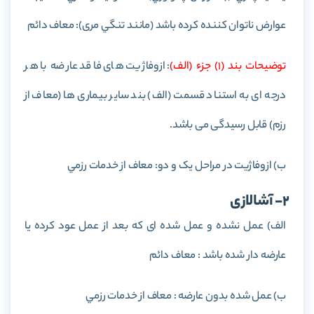
عوارض ناتوان كننده كرده باشد (مانند تنگي مری): معاف دائم
توضيحات بند (1) جزء (الف)
: ازوفاژیت های فاقد عارضه با هر
درجه ای به استناد قسمت (الف) بند سایر بیماری ها (معاف از
رزم) قابل رسیدگی می باشد.
ب) ازوفاژيت در مراحل يک و دو: معاف از خدمات رزمي
2- آشالازی
الف) عمل نشده و عمل شده ای که بعد از عمل عود کرده يا
عارضه دار شده باشد : معاف دائم
ب) عمل شده بدون عارضه : معاف از خدمات رزمي