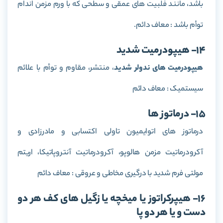
باشد، مانند فلبیت های عمقی و سطحی که با ورم مزمن اندام
توأم باشد : معاف دائم.
14- هیپودرمیت شدید
هیپودرمیت های ندولر شدید
، منتشر، مقاوم و توأم با علائم
سیستمیک : معاف دائم
15- درماتوز ها
درماتوز های اتوایمیون تاولی اکتسابی و مادرزادی و
آکرودرماتیت مزمن هالوپو، آکرودرماتیت آنتروپاتیکا، اریتم
مولتی فرم شدید با درگیری مخاطی و عروقی : معاف دائم
16- هیپرکراتوز یا میخچه یا زگیل های کف هر دو
دست و یا هر دو پا