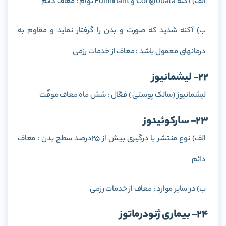
الف) آکنه Conglobata و Fulminant توأم : معاف دائم
ب) آکنه شدید که صورت و بدن را گرفتار نماید و مقاوم به
درمانهای معمول باشد : معاف از خدمات رزمی
22- لیشمانیوز
لیشمانیوز (سالک پوستی ) فعّال : شش ماه معاف موقّت
23- سارکوئیدوز
الف) نوع منتشر با درگیری بیش از 25درصد سطح بدن : معاف
دائم
ب) در سایر موارد : معاف از خدمات رزمی
24- بیماری ژنودرماتوز