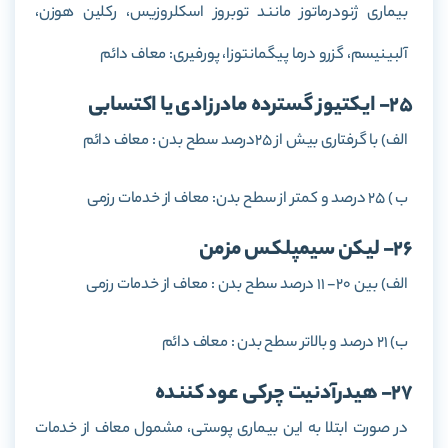
بیماری ژنودرماتوز مانند توبروز اسکلروزیس، رکلین هوزن،
آلبینیسم، گزرو درما پیگمانتوزا، پورفیری: معاف دائم
25- ایکتیوز گسترده مادرزادی یا اکتسابی
الف) با گرفتاری بیش از 25درصد سطح بدن : معاف دائم
ب ) 25 درصد و کمتر از سطح بدن: معاف از خدمات رزمی
26- لیکن سیمپلکس مزمن
الف) بین 20- 11 درصد سطح بدن : معاف از خدمات رزمی
ب) 21 درصد و بالاتر سطح بدن : معاف دائم
27- هیدرآدنیت چرکی عود کننده
در صورت ابتلا به این بیماری پوستی، مشمول معاف از خدمات