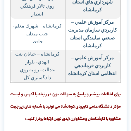
شهرداري هاي استان
روي تالار فرهنگي
كرمانشاه
انتظار
مركز آموزش علمي
–
كرمانشاه – شهرك معلم-
كاربردي سازمان مديريت
جنب ميدان
صنعتي نمايندگي استان
حافظ
كرمانشاه
كرمانشاه – خيابان بنت
مركز آموزش علمي
–
الهدي- بلوار
كاربردي فرماندهي
عدالت- رو به روي
انتظامي استان كرمانشاه
دادگستري كل
برای اطلاعات بیشتر و پاسخ به سوالات تون در رابطه با آدرس و لیست
مراکز دانشگاه علمی کاربردی کرمانشاه می تونید با شماره های زیر جهت
مشاوره با کارشناسان و مشاوارن آیدی نوین ارتباط برقرار کنید.: