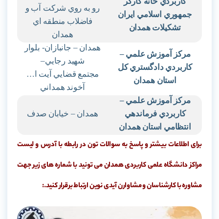
كاربردي خانه كارگر
رو به روي شركت آب و
جمهوري اسلامي ايران
فاضلاب منطقه اي
تشكيلات همدان
همدان
همدان – جانبازان- بلوار
مركز آموزش علمي
–
شهيد رجايي
–
كاربردي دادگستري كل
مجتمع قضايي آيت ا…
استان همدان
آخوند همداني
مركز آموزش علمي
–
كاربردي فرماندهي
همدان – خيابان صدف
انتظامي استان همدان
برای اطلاعات بیشتر و پاسخ به سوالات تون در رابطه با آدرس و لیست
مراکز دانشگاه علمی کاربردی همدان می تونید با شماره های زیر جهت
مشاوره با کارشناسان و مشاوارن آیدی نوین ارتباط برقرار کنید.: