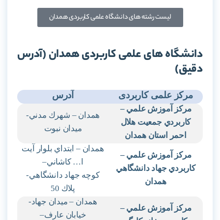
لیست رشته های دانشگاه علمی کاربردی همدان
دانشگاه های علمی کاربردی همدان (آدرس
دقیق)
مرکز علمی کاربردی
آدرس
مركز آموزش علمي
–
همدان – شهرك مدني-
كاربردي جمعيت هلال
ميدان نبوت
احمر استان همدان
همدان – ابتداي بلوار آيت
مركز آموزش علمي
–
ا… كاشاني
–
كاربردي جهاد دانشگاهي
كوچه جهاد دانشگاهي-
همدان
پلاك 50
همدان – ميدان جهاد-
مركز آموزش علمي
–
خيابان عارف
–