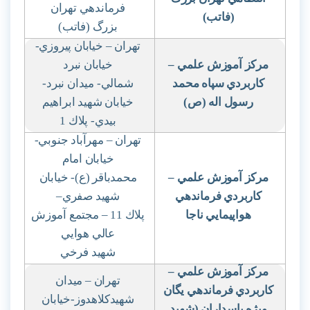
فرماندهي تهران
(فاتب)
بزرگ (فاتب)
تهران – خيابان پيروزي-
مركز آموزش علمي
–
خيابان نبرد
كاربردي سپاه محمد
شمالي- ميدان نبرد-
رسول اله (ص)
خيابان شهيد ابراهيم
بيدي- پلاك 1
تهران – مهرآباد جنوبي-
خيابان امام
مركز آموزش علمي
–
محمدباقر (ع)- خيابان
كاربردي فرماندهي
شهيد صفري
–
هواپيمايي ناجا
پلاك 11 – مجتمع آموزش
عالي هوايي
شهيد فرخي
مركز آموزش علمي
–
تهران – ميدان
كاربردي فرماندهي يگان
شهيدكلاهدوز-خيابان
ويژه پاسداران (شهيد