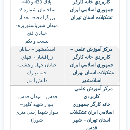
كاربردي خانه كارگر
پلاك 438 و 440
جمهوري اسلامي ايران
ساختمان شماره 2:
تشكيلات استان تهران
بزرگراه فتح- بعد از
ميدان شيرپاستوريزه-
خيابان فتح
بيست و يكم
مركز آموزش علمي
–
اسلامشهر – خيابان
كاربردي خانه كارگر
زرافشان- انتهاي
جمهوري اسلامي ايران
خيابان چهل و هشت-
تشكيلات استان تهران
–
جنب پارك
اسلامشهر
دانش آموز
مركز آموزش علمي –
كاربردي
قدس – ميدان قدس-
خانه كارگر جمهوري
بلوار شهيد كلهر
–
اسلامي ايران تشكيلات
بلوار شهدا (سي متري
استان تهران
–
شهر
شورا)
قدس