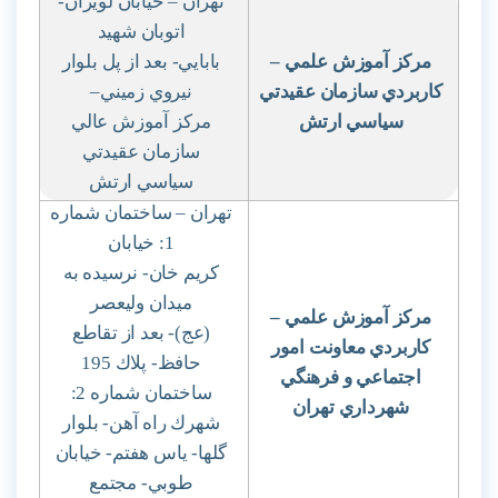
تهران – خيابان لويزان-
اتوبان شهيد
مركز آموزش علمي
–
بابايي- بعد از پل بلوار
كاربردي سازمان عقيدتي
نيروي زميني
–
سياسي ارتش
مركز آموزش عالي
سازمان عقيدتي
سياسي ارتش
تهران – ساختمان شماره
1: خيابان
كريم خان- نرسيده به
ميدان وليعصر
مركز آموزش علمي
–
(عج)- بعد از تقاطع
كاربردي معاونت امور
حافظ- پلاك 195
اجتماعي و فرهنگي
ساختمان شماره 2:
شهرداري تهران
شهرك راه آهن- بلوار
گلها- ياس هفتم- خيابان
طوبي- مجتمع