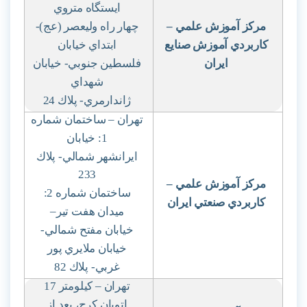
ايستگاه متروي
مركز آموزش علمي
–
چهار راه وليعصر (عج)-
كاربردي آموزش صنايع
ابتداي خيابان
ايران
فلسطين جنوبي- خيابان
شهداي
ژاندارمري- پلاك 24
تهران – ساختمان شماره
1: خيابان
ايرانشهر شمالي- پلاك
233
مركز آموزش علمي
–
ساختمان شماره 2:
كاربردي صنعتي ايران
ميدان هفت تير
–
خيابان مفتح شمالي-
خيابان ملايري پور
غربي- پلاك 82
تهران – كيلومتر 17
اتوبان كرج، بعد از