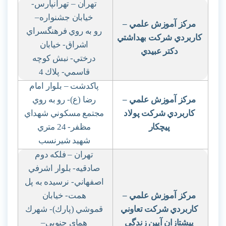
تهران – تهرانپارس-
خيابان جشنواره
–
مركز آموزش علمي
–
رو به روي فرهنگسراي
كاربردي شركت بهداشتي
اشراق- خيابان
دكتر عبيدي
درختي- نبش كوچه
قاسمي- پلاك 4
پاكدشت – بلوار امام
مركز آموزش علمي
–
رضا (ع)- رو به روي
كاربردي شركت پولاد
مجتمع مسكوني شهداي
پيچكار
مظفر- 24 متري
شهيد شيرنسب
تهران – فلكه دوم
صادقيه- بلوار اشرفي
اصفهاني- نرسيده به پل
مركز آموزش علمي
–
همت- خيابان
كاربردي شركت تعاوني
قموشي (پارك)- شهرك
پيشتازان آيين زندگي
هماي جنوبي
–