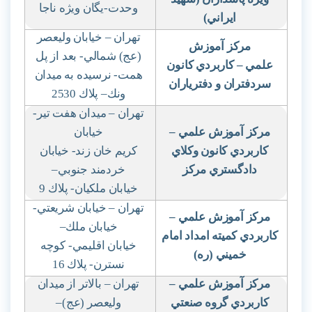
وحدت-يگان ويژه ناجا
ايراني)
تهران
–
خيابان وليعصر
مركز آموزش
(عج) شمالي- بعد از پل
علمي
–
كاربردي كانون
همت- نرسيده به ميدان
سردفتران و دفترياران
ونك
–
پلاك 2530
تهران – ميدان هفت تير-
مركز آموزش علمي
–
خيابان
كاربردي كانون وكلاي
كريم خان زند- خيابان
دادگستري مركز
خردمند جنوبي
–
خيابان ملكيان- پلاك 9
تهران – خيابان شريعتي-
مركز آموزش علمي
–
خيابان ملك
–
كاربردي كميته امداد امام
خيابان اقليمي- كوچه
خميني (ره)
نسترن- پلاك 16
مركز آموزش علمي
–
تهران – بالاتر از ميدان
كاربردي گروه صنعتي
وليعصر (عج)
–