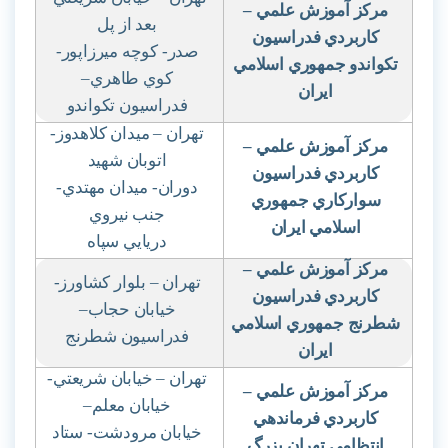
مركز آموزش علمي
–
بعد از پل
كاربردي فدراسيون
صدر- كوچه ميرزاپور-
تكواندو جمهوري اسلامي
كوي طاهري
–
ايران
فدراسيون تكواندو
تهران – ميدان كلاهدوز-
مركز آموزش علمي
–
اتوبان شهيد
كاربردي فدراسيون
دوران- ميدان مهتدي-
سواركاري جمهوري
جنب نيروي
اسلامي ايران
دريايي سپاه
مركز آموزش علمي
–
تهران – بلوار كشاورز-
كاربردي فدراسيون
خيابان حجاب
–
شطرنج جمهوري اسلامي
فدراسيون شطرنج
ايران
تهران – خيابان شريعتي-
مركز آموزش علمي
–
خيابان معلم
–
كاربردي فرماندهي
خيابان مرودشت- ستاد
انتظامي تهران بزرگ