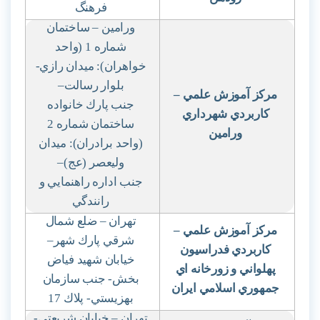
فرهنگ
ورامين – ساختمان
شماره 1 (واحد
خواهران): ميدان رازي-
بلوار رسالت
–
مركز آموزش علمي
–
جنب پارك خانواده
كاربردي شهرداري
ساختمان شماره 2
ورامين
(واحد برادران): ميدان
وليعصر (عج)
–
جنب اداره راهنمايي و
رانندگي
تهران – ضلع شمال
مركز آموزش علمي
–
شرقي پارك شهر
–
كاربردي فدراسيون
خيابان شهيد فياض
پهلواني و زورخانه اي
بخش- جنب سازمان
جمهوري اسلامي ايران
بهزيستي- پلاك 17
تهران – خيابان شريعتي-