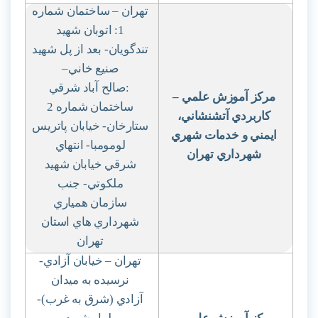
تهران – ساختمان شماره
1: اتوبان شهيد
تندگويان- بعد از پل شهيد
صنيع خاني
–
:
صالح آباد شرقي
مركز آموزش علمي
–
ساختمان شماره 2
كاربردي آتشنشاني،
ستارخان- خيابان پاتريس
ايمني و خدمات شهري
لومومبا- انتهاي
شهرداري تهران
شرقي خيابان شهيد
ملكوتي- جنب
سازمان همياري
شهرداري هاي استان
تهران
تهران – خيابان آزادي-
نرسيده به ميدان
آزادي (شرق به غرب)-