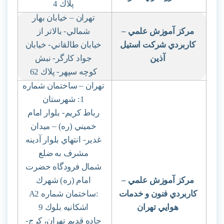
پلاك 4
تهران – خيابان بهار
مركز آموزش علمي
–
شمالي- بالاتر از
كاربردي شركت استيل
خيابان طالقاني- خيابان
آذين
جواد كارگر- نبش
كوچه سپهر- پلاك 62
تهران – ساختمان شماره
1: شهرستان
رباط كريم- بلوار امام
خميني (ره) – ميدان
غدير- انتهاي بلوار آدينه
مشرف به ضلع
شمال فرودگاه حضرت
مركز آموزش علمي
–
امام (ره) شهرك
كاربردي فنون و خدمات
:
ساختمان شماره 2
A
هوايي تهران
اشكانيه بلوك 9
جاده قديم تهران، كرج-