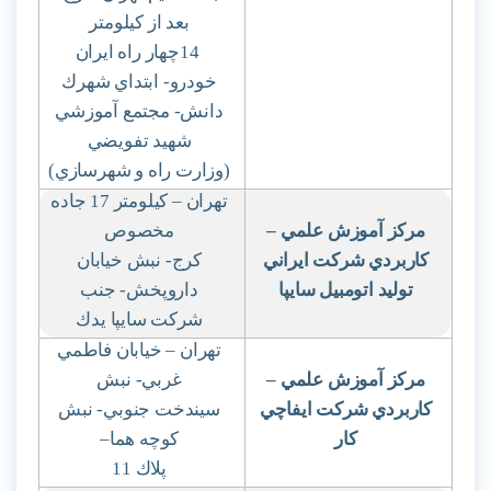
بعد از كيلومتر
14
چهار راه ايران
خودرو- ابتداي شهرك
دانش- مجتمع آموزشي
شهيد تفويضي
(وزارت راه و شهرسازي)
تهران – كيلومتر 17 جاده
مركز آموزش علمي
–
مخصوص
كاربردي شركت ايراني
كرج- نبش خيابان
توليد اتومبيل سايپا
داروپخش- جنب
شركت سايپا يدك
تهران – خيابان فاطمي
مركز آموزش علمي
–
غربي- نبش
كاربردي شركت ايفاچي
سيندخت جنوبي- نبش
كار
كوچه هما
–
پلاك 11