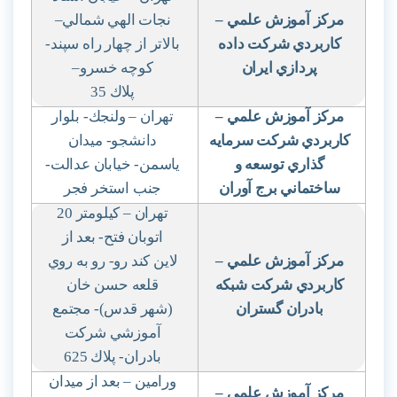
مركز آموزش علمي
–
نجات الهي شمالي
–
كاربردي شركت داده
بالاتر از چهار راه سپند-
پردازي ايران
كوچه خسرو
–
پلاك 35
مركز آموزش علمي
–
تهران – ولنجك- بلوار
كاربردي شركت سرمايه
دانشجو- ميدان
گذاري توسعه و
ياسمن- خيابان عدالت-
ساختماني برج آوران
جنب استخر فجر
تهران – كيلومتر 20
اتوبان فتح- بعد از
مركز آموزش علمي
–
لاين كند رو- رو به روي
كاربردي شركت شبكه
قلعه حسن خان
بادران گستران
(شهر قدس)- مجتمع
آموزشي شركت
بادران- پلاك 625
ورامين – بعد از ميدان
مركز آموزش علمي
–