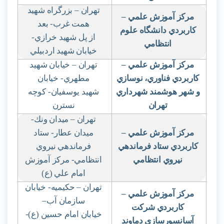
تهران – بزرگراه شهيد
مركز آموزش علمي
–
همت غرب- بعد
كاربردي دانشگاه علوم
از پل شهيد خرازي-
انتظامي
خيابان شهيد اردبيلي
مركز آموزش علمي
–
تهران – خيابان شهيد
كاربردي فناوري، نوسازي
مطهري- خيابان
و شهر هوشمند شهرداري
شهيد يوسفيان- كوچه
تهران
نسترن
تهران – ميدان ونك-
مركز آموزش علمي
–
ميدان عطار- ستاد
كاربردي ستاد فرماندهي
فرماندهي نيروي
نيروي انتظامي
انتظامي- مركز آموزش
امام علي (ع)
تهران – حكيميه- خيابان
مركز آموزش علمي
–
سازمان آب
–
كاربردي شركت
خيابان امام حسين (ع)-
آسانسورسازي دماوند