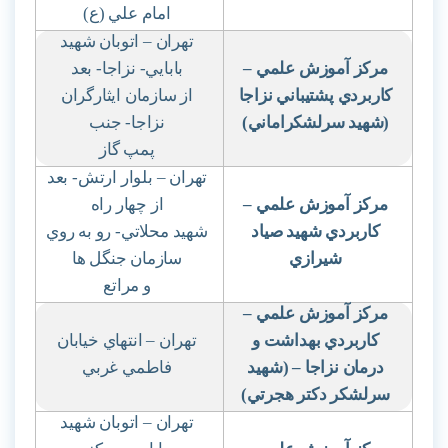
امام علي (ع)
تهران – اتوبان شهيد
مركز آموزش علمي
–
بابايي- نزاجا- بعد
كاربردي پشتيباني نزاجا
از سازمان ايثارگران
(شهيد سرلشكراماني)
نزاجا- جنب
پمپ گاز
تهران – بلوار ارتش- بعد
مركز آموزش علمي
–
از چهار راه
كاربردي شهيد صياد
شهيد محلاتي- رو به روي
شيرازي
سازمان جنگل ها
و مراتع
مركز آموزش علمي
–
كاربردي بهداشت و
تهران – انتهاي خيابان
درمان نزاجا – (شهيد
فاطمي غربي
سرلشكر دكتر هجرتي)
تهران – اتوبان شهيد