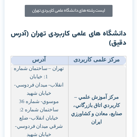
لیست رشته های دانشگاه علمی کاربردی تهران
دانشگاه های علمی کاربردی تهران (آدرس
دقیق)
مرکز علمی کاربردی
آدرس
تهران – ساختمان شماره
1: خيابان
انقلاب- ميدان فردوسي-
خيابان شهيد
مركز آموزش علمي
–
موسوي- شماره 36
كاربردي اتاق بازرگاني
،
ساختمان شماره 2:
صنايع
، معادن و كشاورزي
خيابان انقلاب- ضلع
ايران
شرقي ميدان فردوسي-
خيابان شهيد