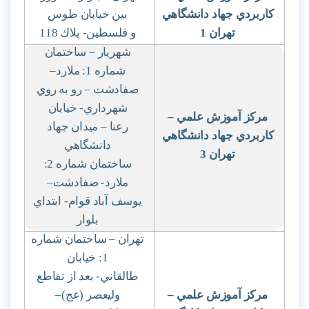
كاربردي جهاد دانشگاهي
بين خيابان طوس
تهران 1
و فلسطين- پلاك 118
شهريار – ساختمان
شماره 1: ملارد
–
صفادشت – رو به روي
شهرداري- خيابان
مركز آموزش علمي
–
رعنا – ميدان جهاد
كاربردي جهاد دانشگاهي
دانشگاهي
تهران 3
ساختمان شماره 2:
ملارد- صفادشت
–
يوسف آباد قوام- ابتداي
بلوار
تهران – ساختمان شماره
1: خيابان
طالقاني- بعد از تقاطع
مركز آموزش علمي
–
وليعصر (عج)
–