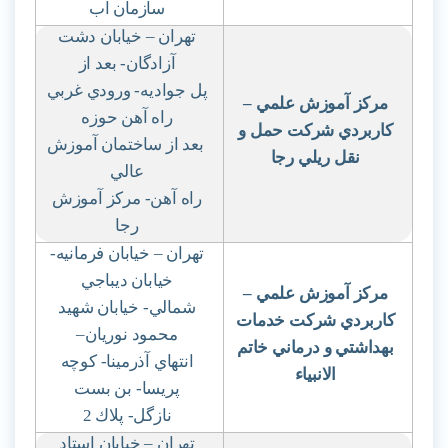
سازمان آب
تهران – خيابان دشت
آزادگان- بعد از
پل جواديه- ورودي غربي
مركز آموزش علمي
–
راه آهن حوزه
كاربردي شركت حمل و
بعد از ساختمان آموزش
نقل ريلي رجا
عالي
راه آهن- مركز آموزش
رجا
تهران – خيابان فرمانيه-
خيابان ديباجي
مركز آموزش علمي
–
شمالي- خيابان شهيد
كاربردي شركت خدمات
محمود نوريان
–
بهداشتي و درماني خاتم
انتهاي آذرمينا- كوچه
الانبياء
پريسا- بن بست
نازگل- پلاك 2
تهران – خيابان استاد