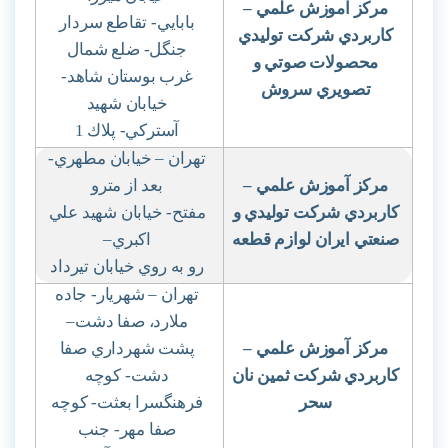
مركز آموزش علمي
–
بابايي- تقاطع سردار
كاربردي شركت توليدي
جنگل- ضلع شمال
محصولات صوتي و
غرب بوستان شاهد-
تصويري سروش
خيابان شهيد
آستركي- پلاك 1
تهران – خيابان مطهري-
مركز آموزش علمي
–
بعد از مترو
كاربردي شركت توليدي و
مفتح- خيابان شهيد علي
صنعتي ايران لوازم قطعه
اكبري
–
رو به روي خيابان تيرداد
تهران – شهريار- جاده
ملارد، صفا دشت
–
مركز آموزش علمي
–
پشت شهرداري صفا
كاربردي شركت ثمين نان
دشت- كوچه
سحر
فرهنگسرا بعثت- كوچه
صفا مهر- جنب