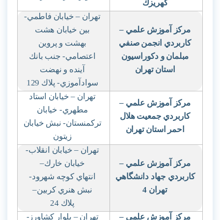
كهريزك
تهران – خيابان فاطمي-
مركز آموزش علمي
–
بين خيابان هشت
كاربردي انجمن صنفي
بهشت و پروين
مبلمان و دكوراسيون
اعتصامي- جنب بانك
استان تهران
آينده و نهضت
سوادآموزي- پلاك 129
تهران – خيابان استاد
مركز آموزش علمي
–
مطهري- خيابان
كاربردي جمعيت هلال
تركمنستان- نبش خيابان
احمر استان تهران
زيتون
تهران – خيابان انقلاب-
مركز آموزش علمي
–
خيابان خارك
–
كاربردي جهاد دانشگاهي
انتهاي كوچه شهرود-
تهران 4
نبش هنري كربين
–
پلاك 24
مركز آموزش علمي
–
تهران – بلوار كشاورز-