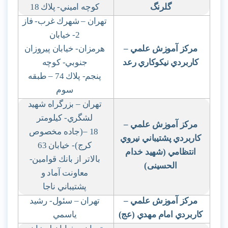
گلرنگ
كوچه اميني- پلاك 18
تهران – شهرك غرب- فاز
2- خيابان
مركز آموزش علمي
–
هرمزان- خيابان پيروزان
كاربردي نيكوكاري رعد
جنوبي- كوچه
پنجم- پلاك 74 – طبقه
سوم
تهران – بزرگراه شهيد
لشگري- كيلومتر
مركز آموزش علمي
–
– 18
(جاده مخصوص
كاربردي پشتيباني نيروي
كرج)- خيابان 63
انتظامي (شهيد خدام
بالاتر از بانك قوامين-
الحسينی)
معاونت آماد و
پشتيباني ناجا
مركز آموزش علمي
–
تهران – سئول- رشيد
كاربردي امام مهدي (عج)
ياسمي