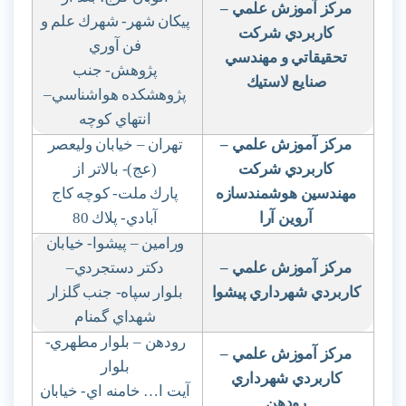
مركز آموزش علمي
–
پيكان شهر- شهرك علم و
كاربردي شركت
فن آوري
تحقيقاتي و مهندسي
پژوهش- جنب
صنايع لاستيك
پژوهشكده هواشناسي
–
انتهاي كوچه
مركز آموزش علمي
–
تهران – خيابان وليعصر
كاربردي شركت
(عج)- بالاتر از
مهندسين هوشمندسازه
پارك ملت- كوچه كاج
آروين آرا
آبادي- پلاك 80
ورامين – پيشوا- خيابان
مركز آموزش علمي
–
دكتر دستجردي
–
كاربردي شهرداري پيشوا
بلوار سپاه- جنب گلزار
شهداي گمنام
رودهن – بلوار مطهري-
مركز آموزش علمي
–
بلوار
كاربردي شهرداري
آيت ا… خامنه اي- خيابان
رودهن