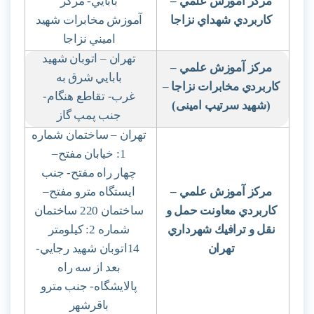
مركز آموزش علمي
–
بابايي- مركز
كاربردي شهداي نزاجا
آموزش مخابرات شهيد
اميني نزاجا
تهران – اتوبان شهيد
مركز آموزش علمي
–
بابايي شرق به
كاربردي مخابرات نزاجا –
غرب- تقاطع هنگام-
(شهيد سرتيپ امينی)
جنب پمپ گاز
تهران – ساختمان شماره
1: خيابان مفتح
–
چهار راه مفتح- جنب
مركز آموزش علمي
–
ايستگاه مترو مفتح
–
كاربردي معاونت حمل و
ساختمان 220 ساختمان
نقل و ترافيك شهرداري
شماره 2: كيلومتر
تهران
14
اتوبان شهيد رجايي-
بعد از سه راه
پالايشگاه- جنب مترو
باقرشهر