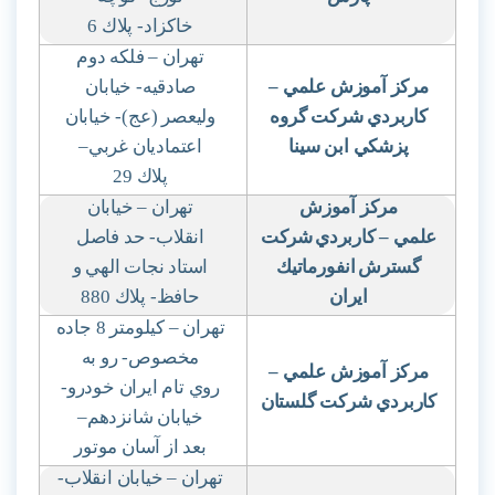
خاكزاد- پلاك 6
تهران – فلكه دوم
مركز آموزش علمي
–
صادقيه- خيابان
كاربردي شركت گروه
وليعصر (عج)- خيابان
پزشكي ابن سينا
اعتماديان غربي
–
پلاك 29
مركز آموزش
تهران – خيابان
علمي – كاربردي
شركت
انقلاب- حد فاصل
گسترش
انفورماتيك
استاد نجات الهي و
ايران
حافظ- پلاك 880
تهران – كيلومتر 8 جاده
مخصوص- رو به
مركز آموزش علمي
–
روي تام ايران خودرو-
كاربردي شركت گلستان
خيابان شانزدهم
–
بعد از آسان موتور
تهران – خيابان انقلاب-