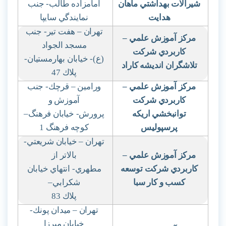
شيرآلات بهداشتي ماهان
امامزاده طالب- جنب
هدايت
نمايندگي سايپا
تهران – هفت تير- جنب
مركز آموزش علمي
–
مسجد الجواد
كاربردي شركت
(ع)- خيابان بهارمستيان-
تلاشگران انديشه كاراد
پلاك 47
مركز آموزش علمي
–
ورامين – قرچك- جنب
كاربردي شركت
آموزش و
توانبخشي اريكه
پرورش- خيابان فرهنگ
–
پرسپوليس
كوچه فرهنگ 1
تهران – خيابان شريعتي-
مركز آموزش علمي
–
بالاتر از
كاربردي شركت توسعه
مطهري- انتهاي خيابان
كسب و كار سبا
شكرابي
–
پلاك 83
تهران – ميدان پونك-
خيابان ميرزا