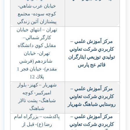
خيابان عرب شاهي-
كوچه سوده- مجتمع
پيشتازان آئين زندگي
تهران – انتهاي خيابان
كارگر شمالي
–
مركز آموزش علمي
–
مقابل كوي دانشگاه
كاربردي شركت تعاوني
تهران- خيابان
توليدي توزيعي ايثارگران
شانزدهم (فرشي
قائم عج پارس
مقدم)- خيابان فجر 1
پلاك 12
شهريار – كهنز- بلوار
مركز آموزش علمي
–
اميركبير- كوچه
كاربردي شركت تعاوني
شباهنگ- پشت تالار
روستايي شباهنگ شهريار
شباهنگ
مركز آموزش علمي
–
پاكدشت – بزرگراه امام
كاربردي شركت تعاوني
رضا (ع)- قبل از