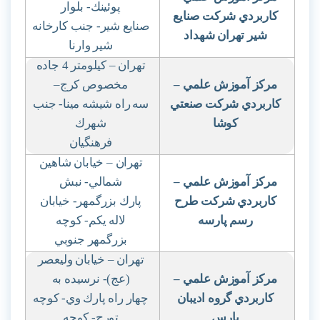
پوئينك- بلوار
كاربردي شركت صنايع
صنايع شير- جنب كارخانه
شير تهران شهداد
شير وارنا
تهران – كيلومتر 4 جاده
مركز آموزش علمي
–
مخصوص كرج
–
كاربردي شركت صنعتي
سه
راه شيشه مينا- جنب
كوشا
شهرك
فرهنگيان
تهران – خيابان شاهين
مركز آموزش علمي
–
شمالي- نبش
كاربردي شركت طرح
پارك بزرگمهر- خيابان
رسم پارسه
لاله يكم- كوچه
بزرگمهر جنوبي
تهران – خيابان وليعصر
مركز آموزش علمي
–
(عج)- نرسيده به
كاربردي گروه اديبان
چهار راه پارك وي- كوچه
پارس
تورج- كوچه