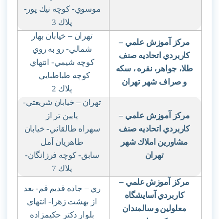
موسوي- كوچه نيك پور-
پلاك 3
تهران – خيابان بهار
مركز آموزش علمي
–
شمالي- رو به روي
كاربردي اتحاديه صنف
كوچه شيمي- انتهاي
طلا، جواهر، نقره ، سكه
كوچه طباطبايي
–
و صراف شهر تهران
پلاك 2
تهران – خيابان شريعتي-
مركز آموزش علمي
–
پايين تر از
كاربردي اتحاديه صنف
سهراه طالقاني- خيابان
مشاورين املاك شهر
طاهريان آمل
تهران
سابق- كوچه فرزانگان-
پلاك 7
مركز آموزش
علمي
–
ري – جاده قديم
قم- بعد
كاربردي
آسايشگاه
از بهشت
زهرا- انتهاي
معلولين
و سالمندان
بلوار
دكتر حكيمزاده