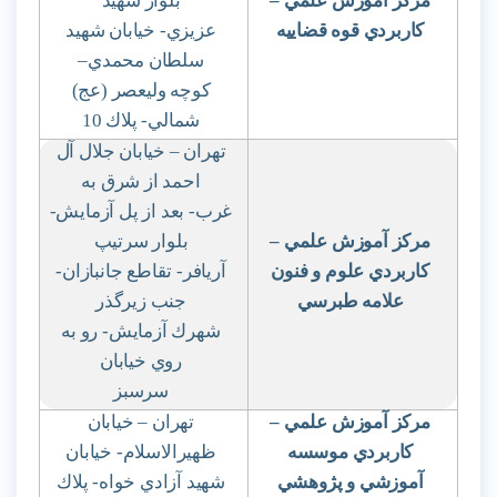
مركز آموزش علمي
–
بلوار شهيد
كاربردي قوه قضاييه
عزيزي- خيابان شهيد
سلطان محمدي
–
كوچه وليعصر (عج)
شمالي- پلاك 10
تهران – خيابان جلال آل
احمد از شرق به
غرب- بعد از پل آزمايش-
مركز آموزش علمي
–
بلوار سرتيپ
كاربردي علوم و فنون
آريافر- تقاطع جانبازان-
علامه طبرسي
جنب زيرگذر
شهرك آزمايش- رو به
روي خيابان
سرسبز
مركز آموزش علمي
–
تهران – خيابان
كاربردي موسسه
ظهيرالاسلام- خيابان
آموزشي و پژوهشي
شهيد آزادي خواه- پلاك