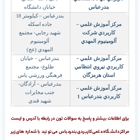
بندرعباس
خيابان دانشگاه
بندرعباس – كيلومتر 18
مركز آموزش علمي
–
جاده اسكله
كاربردي شركت
شهيد رجايي- مجتمع
آلومينيوم المهدي
آلومينيوم
المهدي (عج)
مركز آموزش علمي
–
بندرعباس – خيابان
كاربردي نيروي انتظامي
طلوع- مجتمع
استان هرمزگان
فرهنگي ورزشي ياس
بندرعباس – آزادگان-
مركز آموزش علمي
–
جنب مخابرات
كاربردي بندرعباس 1
شهيد قندي
برای اطلاعات بیشتر و پاسخ به سوالات تون در رابطه با آدرس و لیست
مراکز دانشگاه علمی کاربردی بندرعباس می تونید با شماره های زیر