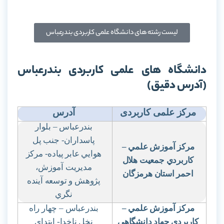
لیست رشته های دانشگاه علمی کاربردی بندرعباس
دانشگاه های علمی کاربردی بندرعباس
(آدرس دقیق)
مرکز علمی کاربردی
آدرس
بندرعباس – بلوار
پاسداران- جنب پل
مركز آموزش علمي
–
هوايي عابر پياده- مركز
كاربردي جمعيت هلال
مديريت آموزش،
احمر استان هرمزگان
پژوهش و توسعه آينده
نگري
مركز آموزش علمي
–
بندرعباس – چهار راه
كاربردي جهاد دانشگاهي
نخل ناخدا- ابتداي