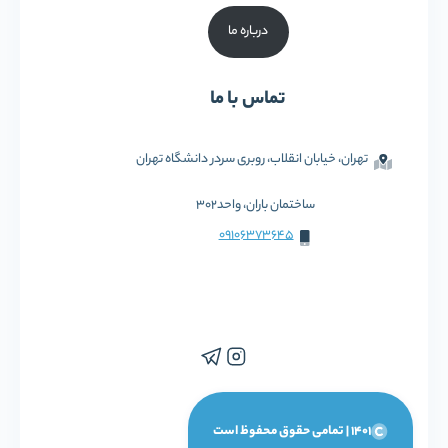
درباره ما
تماس با ما
تهران، خیابان انقلاب، روبری سردر دانشگاه تهران
ساختمان باران، واحد302
09106373645
1401 | تمامی حقوق محفوظ است