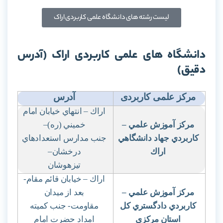
لیست رشته های دانشگاه علمی کاربردی اراک
دانشگاه های علمی کاربردی اراک (آدرس
دقیق)
مرکز علمی کاربردی
آدرس
اراك – انتهاي خيابان امام
مركز آموزش علمي
–
خميني (ره)
–
كاربردي جهاد دانشگاهي
جنب مدارس استعدادهاي
اراك
درخشان
–
تيزهوشان
اراك – خيابان قائم مقام-
مركز آموزش علمي
–
بعد از ميدان
كاربردي دادگستري كل
مقاومت- جنب كميته
استان مركزي
امداد حضرت امام