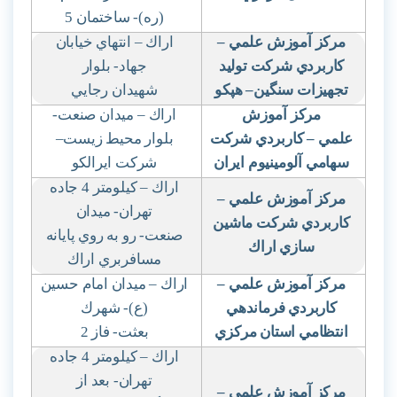
(ره)- ساختمان 5
مركز آموزش علمي
–
اراك – انتهاي خيابان
كاربردي شركت توليد
جهاد- بلوار
تجهيزات سنگين
–
هپكو
شهيدان رجايي
مركز آموزش
اراك
–
ميدان صنعت-
علمي
–
كاربردي شركت
بلوار محيط زيست
–
سهامي آلومينيوم ايران
شركت ايرالكو
اراك – كيلومتر 4 جاده
مركز آموزش علمي
–
تهران- ميدان
كاربردي شركت ماشين
صنعت- رو به روي پايانه
سازي اراك
مسافربري اراك
مركز آموزش علمي
–
اراك – ميدان امام حسين
كاربردي فرماندهي
(ع)- شهرك
انتظامي استان مركزي
بعثت- فاز 2
اراك – كيلومتر 4 جاده
تهران- بعد از
مركز آموزش علمي
–