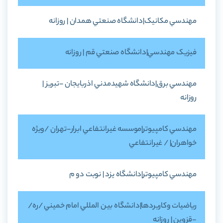
مهندسي مکانيک|دانشگاه صنعتي همدان | روزانه
فيزيک مهندسي|دانشگاه صنعتي قم | روزانه
مهندسي برق|دانشگاه شهيدمدني اذربايجان -تبريز |
روزانه
مهندسي کامپيوتر|موسسه غيرانتفاعي ابرار-تهران /ويژه
خواهران| / غيرانتفاعي
مهندسي کامپيوتر|دانشگاه يزد | نوبت دو م
رياضيات وکاربردها|دانشگاه بين المللي امام خميني /ره/
-قزوين | روزانه