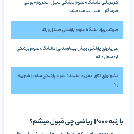
کاردرماني|دانشگاه علوم پزشکي شيراز | محروم-بومي
هرمزگان-محل خدمت قشم
هوشبري|دانشگاه علوم پزشکي فسا | روزانه
فوريتهاي پزشکي پيش بيمارستاني|دانشگاه علوم پزشکي
اروميه| روزانه
تکنولوژي اتاق عمل|دانشکده علوم پزشکي ساوه | شهريه
پرداز
با رتبه 12000 ریاضی چی قبول میشم؟