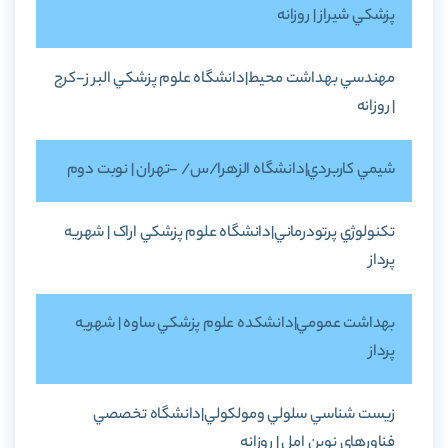
پزشکي شيراز | روزانه
مهندسي بهداشت محيط|دانشگاه علوم پزشکي البر ز-کرج
| روزانه
شيمي کاربردي|دانشگاه الزهرا/س/ -تهران | نوبت دوم
تکنولوژي پرتودرماني|دانشگاه علوم پزشکي اراک | شهريه
پرداز
بهداشت عمومي|دانشکده علوم پزشکي ساوه | شهريه
پرداز
زيست شناسي سلولي ومولکولي|دانشگاه تخصصي
فناورهاي نوين امل | روزانه