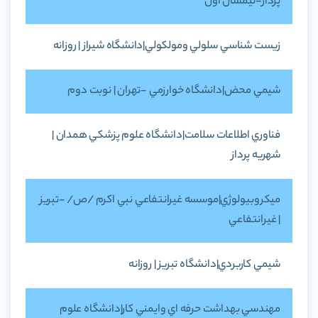
پرداز-نيمسال اول
زيست شناسي سلولي ومولکولي|دانشگاه شيراز | روزانه
شيمي محض|دانشگاه خوارزمي -تهران | نوبت دوم
فناوري اطلاعات سلامت|دانشگاه علوم پزشکي همدان |
شهريه پرداز
ميکروبيولوژي|موسسه غيرانتفاعي نبي اکرم /ص/ -تبريز
| غيرانتفاعي
شيمي کاربردي|دانشگاه تبريز | روزانه
مهندسي بهداشت حرفه اي وايمني کار|دانشگاه علوم