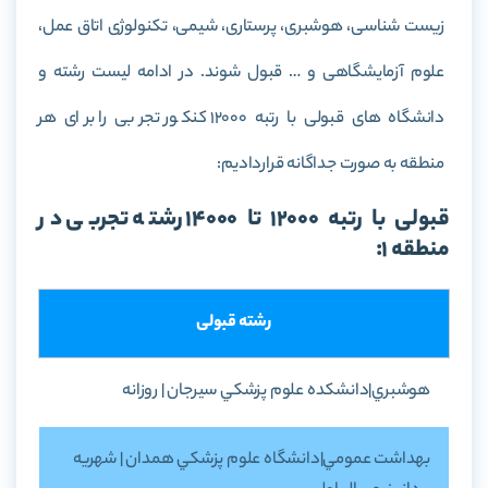
زیست شناسی، هوشبری، پرستاری، شیمی، تکنولوژی اتاق عمل،
علوم آزمایشگاهی و … قبول شوند. در ادامه لیست رشته و
دانشگاه های قبولی با رتبه 12000 کنکور تجربی را برای هر
منطقه به صورت جداگانه قراردادیم:
قبولی با رتبه 12000 تا 14000 رشته تجربی در
منطقه 1:
رشته قبولی
هوشبري|دانشکده علوم پزشکي سيرجان | روزانه
بهداشت عمومي|دانشگاه علوم پزشکي همدان | شهريه