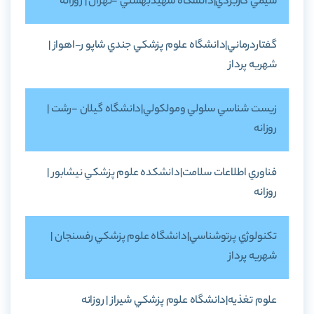
شيمي کاربردي|دانشگاه شهيدبهشتي -تهران | روزانه
گفتاردرماني|دانشگاه علوم پزشکي جندي شاپو ر-اهواز |
شهريه پرداز
زيست شناسي سلولي ومولکولي|دانشگاه گيلان -رشت |
روزانه
فناوري اطلاعات سلامت|دانشکده علوم پزشکي نيشابور |
روزانه
تکنولوژي پرتوشناسي|دانشگاه علوم پزشکي رفسنجان |
شهريه پرداز
علوم تغذيه|دانشگاه علوم پزشکي شيراز | روزانه