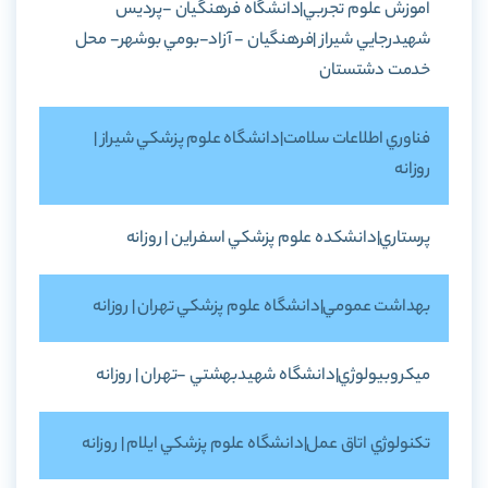
اموزش علوم تجربي|دانشگاه فرهنگيان -پرديس
شهيدرجايي شيراز |فرهنگيان - آزاد-بومي بوشهر- محل
خدمت دشتستان
فناوري اطلاعات سلامت|دانشگاه علوم پزشکي شيراز |
روزانه
پرستاري|دانشکده علوم پزشکي اسفراين | روزانه
بهداشت عمومي|دانشگاه علوم پزشکي تهران | روزانه
ميکروبيولوژي|دانشگاه شهيدبهشتي -تهران | روزانه
تکنولوژي اتاق عمل|دانشگاه علوم پزشکي ايلام | روزانه