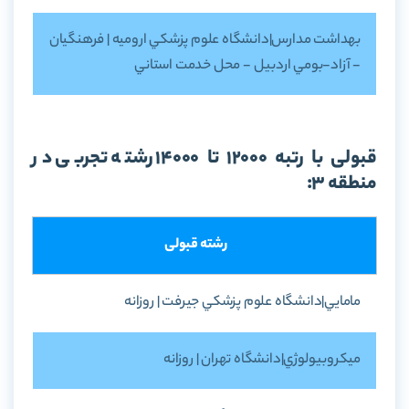
بهداشت مدارس|دانشگاه علوم پزشکي اروميه | فرهنگيان
- آزاد-بومي اردبيل - محل خدمت استاني
قبولی با رتبه 12000 تا 14000 رشته تجربی در
منطقه 3:
رشته قبولی
مامايي|دانشگاه علوم پزشکي جيرفت | روزانه
ميکروبيولوژي|دانشگاه تهران | روزانه