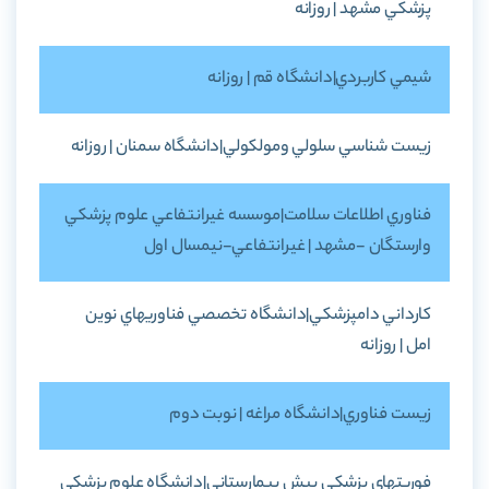
پزشکي مشهد | روزانه
شيمي کاربردي|دانشگاه قم | روزانه
زيست شناسي سلولي ومولکولي|دانشگاه سمنان | روزانه
فناوري اطلاعات سلامت|موسسه غيرانتفاعي علوم پزشکي
وارستگان -مشهد | غيرانتفاعي-نيمسال اول
کارداني دامپزشکي|دانشگاه تخصصي فناوريهاي نوين
امل | روزانه
زيست فناوري|دانشگاه مراغه | نوبت دوم
فوريتهاي پزشکي پيش بيمارستاني|دانشگاه علوم پزشکي