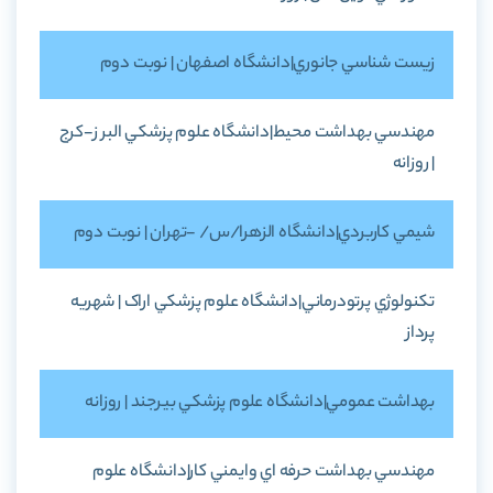
زيست شناسي جانوري|دانشگاه اصفهان | نوبت دوم
مهندسي بهداشت محيط|دانشگاه علوم پزشکي البر ز-کرج
| روزانه
شيمي کاربردي|دانشگاه الزهرا/س/ -تهران | نوبت دوم
تکنولوژي پرتودرماني|دانشگاه علوم پزشکي اراک | شهريه
پرداز
بهداشت عمومي|دانشگاه علوم پزشکي بيرجند | روزانه
مهندسي بهداشت حرفه اي وايمني کار|دانشگاه علوم