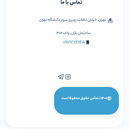
تماس با ما
تهران، خیابان انقلاب، روبری سردر دانشگاه تهران
ساختمان باران، واحد302
09106373645
1401 | تمامی حقوق محفوظ است