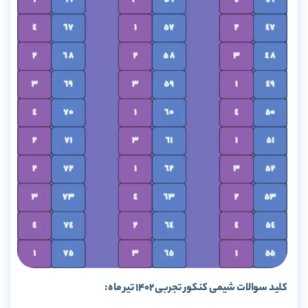
کلید سوالات شیمی کنکور تجربی 1402 تیر ماه: