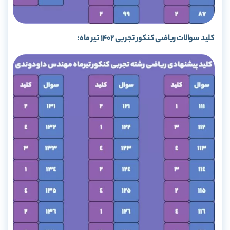
کلید سوالات ریاضی کنکور تجربی 1402 تیر ماه: