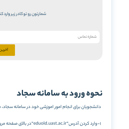
شمارتون رو تو کادر زیر وارد ک
آخرین 
نحوه ورود به سامانه سجاد
دانشجویان برای انجام امور اموزشی خود در سامانه سجاد، می توانند به ld.uast.ac.ir
1-وارد کردن آدرس”eduold.uast.ac.ir”در بالای صفحه مرورگر و یا جست و جوی “سامانه سجاد دانشگاه علمی کاربردی”