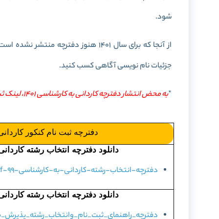
شود.
جزئیات نام نویسی آگاهی کسب کنید.
*
به محض انتشار دفترچه کاردانی به کارشناسی 1401، لینک ثبت نام آن در سایت قرار می گیرد.
دفترچه ثبت نام کنکور کاردان
دانلود دفترچه انتخاب رشته کاردانی ب
دفترچه-انتخاب-رشته-کاردانی-به-کارشناسی-99-IDNovin.com_.pdf
دانلود دفترچه انتخاب رشته کاردانی ب
دفترچه_راهنمای_ثبت_نام_وانتخاب_رشته_پذیرش_مقط