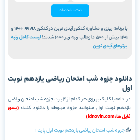
ثبت مشخصات
با برنامه ریزی و مشاوره کنکور آیدی نوین در کنکور
98
،
99
،
1400
و
1401
بیش از 500 داوطلب رتبه زیر 1000 شدند!
لیست کامل رتبه
برترهای آیدی نوین
دانلود جزوه شب امتحان ریاضی یازدهم نوبت
اول
در ادامه با کلیک بر روی هر کدام از 4 پارت جزوه شب امتحان ریاضی
یازدهم نوبت اول میتوانید جزوه مربوطه را دانلود کنید:
(پسور
فایل ها: idnovin.com)
📥
جزوه شب امتحان ریاضی یازدهم نوبت اول پارت 1