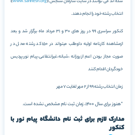
شده اند می توانند در سایت سازمان سنجش «
www.sanhesh.org
»
انتخاب رشته خود را انجام دهند.
کنکور سراسری 99 در روز های 30 و 31 مرداد ماه برگزار شد و بعد
ازمشاهده کارنامه اولیه داوطلب میتواند در 150 کد رشته محل در
صورت مجاز بودن اعم از:روزانه ،شبانه،غیرانتفاعی،پیام نور،پردیس
خودگردان اقدام کنند
زمان انتخاب رشته 99 از 2 مهر لغایت 7 مهر
*هنوز برای سال 1400، زمان ثبت نام مشخص نشده است.
مدارک لازم برای ثبت نام دانشگاه پیام نور با
کنکور