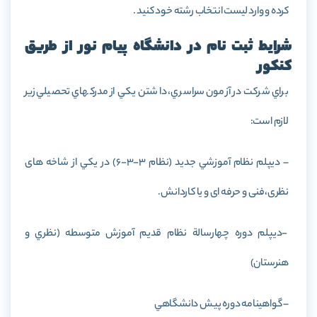
کرده و وارد لیست انتخاب رشته خود کنید .
شرایط ثبت نام در دانشگاه پیام نور از طریق
کنکور
براي شركت در آزمون سراسري، داشتن يكي از مدركهاي تحصيلي زير
لازم است:
– ديپلم نظام آموزشي جديد (نظام 3-3-6) در يكي از شاخه های
نظری،فنی و حرفه ای و يا كاردانش.
-ديپلم دوره چهارسالة نظام قديم آموزش متوسطه (نظري و
هنرستان)
– گواهينامه دوره پيش دانشگاهي