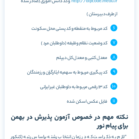
http://dipcode.medu.ir
و کد دانش آموزی (صادر شده
از طرف دبیرستان )
کد مربوط به منقطه و کد پستی محل سکونت
کد وضعیت نظام وظیفه (داوطلبان مرد )
معدل کتبی و معدل کل دیپلم
کد پیگیری مربوط به سهمیه ایثارگران و رزمندگان
کد 13 رقمی مربوط به داوطلبان غیر ایرانی
فایل عکس اسکن شده
نکته مهم در خصوص آزمون پذیرش در بهمن
برای پیام نور
*لازم به ذکر است که در زمان انتخاب رشته براساس رتبه (کنکور