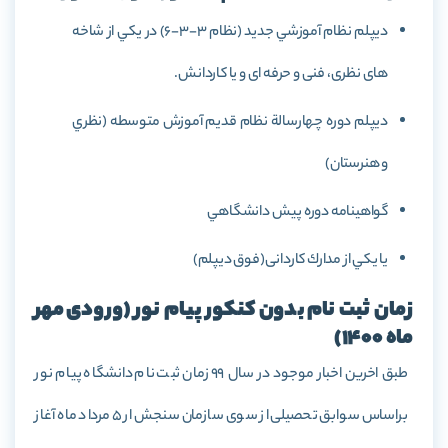
ديپلم نظام آموزشي جديد (نظام 3-3-6) در يكي از شاخه
های نظری، فنی و حرفه ای و يا كاردانش.
ديپلم دوره چهارسالة نظام قديم آموزش متوسطه (نظري
و هنرستان)
گواهينامه دوره پيش دانشگاهي
يا يكي از مدارك كاردانی(فوق ديپلم)
زمان ثبت نام بدون کنکور پیام نور (ورودی مهر
ماه 1400)
طبق اخرین اخبار موجود در سال 99 زمان ثبت نام دانشگاه پیام نور
براساس سوابق تحصیلی از سوی سازمان سنجش ار 5 مرداد ماه آغاز