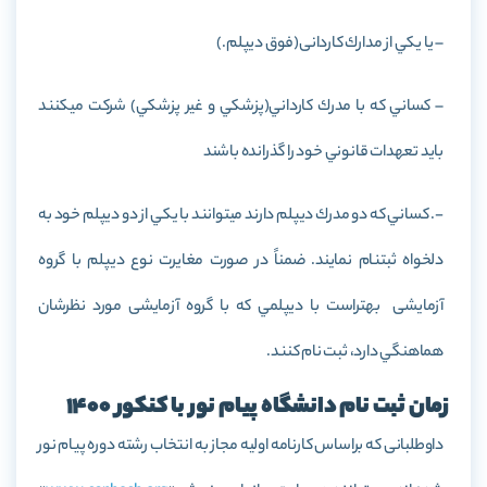
– يا يكي از مدارك كاردانی(فوق ديپلم.)
– كساني كه با مدرك كارداني(پزشكي و غير پزشكي) شركت ميكنند
بايد تعهدات قانوني خود را گذرانده باشند
-. كساني كه دو مدرك ديپلم دارند ميتوانند با يكي از دو ديپلم خود به
دلخواه ثبتنام نمايند. ضمناً در صورت مغايرت نوع ديپلم با گروه
آزمایشی بهتراست با ديپلمي كه با گروه آزمایشی مورد نظرشان
هماهنگي دارد، ثبت نام كنند.
زمان ثبت نام دانشگاه پیام نور با کنکور 1400
داوطلبانی که براساس کارنامه اولیه مجاز به انتخاب رشته دوره پیام نور