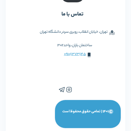
تماس با ما
تهران، خیابان انقلاب، روبری سردر دانشگاه تهران
ساختمان باران، واحد302
09106373645
1401 | تمامی حقوق محفوظ است