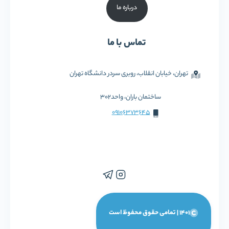
درباره ما
تماس با ما
تهران، خیابان انقلاب، روبری سردر دانشگاه تهران
ساختمان باران، واحد302
09106373645
1401 | تمامی حقوق محفوظ است